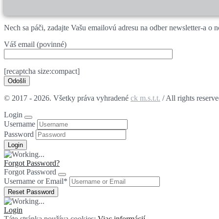
Nech sa páči, zadajte Vašu emailovú adresu na odber newsletter-a o 
Váš email (povinné)
[recaptcha size:compact]
© 2017 - 2026. Všetky práva vyhradené
ck m.s.t.t.
/ All rights reserv
Login
Username
Password
Forgot Password?
Forgot Password
Username or Email
*
Login
Táto stránka používa cookies:
Viac informácií