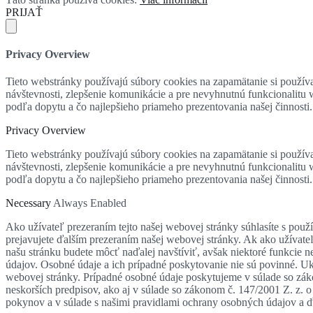
PRIJAŤ
Privacy Overview
Tieto webstránky používajú súbory cookies na zapamätanie si používat
návštevnosti, zlepšenie komunikácie a pre nevyhnutnú funkcionalitu
podľa dopytu a čo najlepšieho priameho prezentovania našej činnosti.
Privacy Overview
Tieto webstránky používajú súbory cookies na zapamätanie si používat
návštevnosti, zlepšenie komunikácie a pre nevyhnutnú funkcionalitu
podľa dopytu a čo najlepšieho priameho prezentovania našej činnosti.
Necessary
Always Enabled
Ako užívateľ prezeraním tejto našej webovej stránky súhlasíte s použ
prejavujete ďalším prezeraním našej webovej stránky. Ak ako užívate
našu stránku budete môcť naďalej navštíviť, avšak niektoré funkci
údajov. Osobné údaje a ich prípadné poskytovanie nie sú povinné. Ukl
webovej stránky. Prípadné osobné údaje poskytujeme v súlade so zák
neskorších predpisov, ako aj v súlade so zákonom č. 147/2001 Z. z
pokynov a v súlade s našimi pravidlami ochrany osobných údajov a ďa