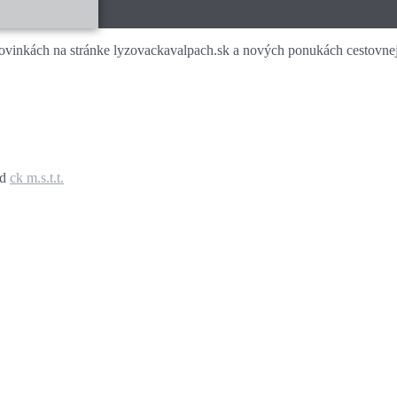
novinkách na stránke lyzovackavalpach.sk a nových ponukách cestovnej 
ed
ck m.s.t.t.