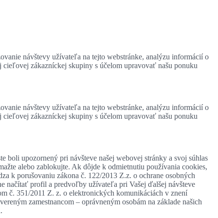
zovanie návštevy užívateľa na tejto webstránke, analýzu informácií o
ej cieľovej zákazníckej skupiny s účelom upravovať našu ponuku
zovanie návštevy užívateľa na tejto webstránke, analýzu informácií o
ej cieľovej zákazníckej skupiny s účelom upravovať našu ponuku
te boli upozornený pri návšteve našej webovej stránky a svoj súhlas
mažte alebo zablokujte. Ak dôjde k odmietnutiu používania cookies,
ádza k porušovaniu zákona č. 122/2013 Z.z. o ochrane osobných
 načítať profil a predvoľby užívateľa pri Vašej ďalšej návšteve
om č. 351/2011 Z. z. o elektronických komunikáciách v znení
, povereným zamestnancom – oprávneným osobám na základe našich
.