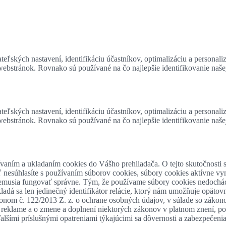
eľských nastavení, identifikáciu účastníkov, optimalizáciu a personali
 webstránok. Rovnako sú používané na čo najlepšie identifikovanie naš
eľských nastavení, identifikáciu účastníkov, optimalizáciu a personali
 webstránok. Rovnako sú používané na čo najlepšie identifikovanie naš
ívaním a ukladaním cookies do Vášho prehliadača. O tejto skutočnosti s
ľ nesúhlasíte s používaním súborov cookies, súbory cookies aktívne vy
e nemusia fungovať správne. Tým, že používame súbory cookies nedoch
adá sa len jedinečný identifikátor relácie, ktorý nám umožňuje opätovne
onom č. 122/2013 Z. z. o ochrane osobných údajov, v súlade so zákon
. o reklame a o zmene a doplnení niektorých zákonov v platnom znení
lšími príslušnými opatreniami týkajúcimi sa dôvernosti a zabezpečenia