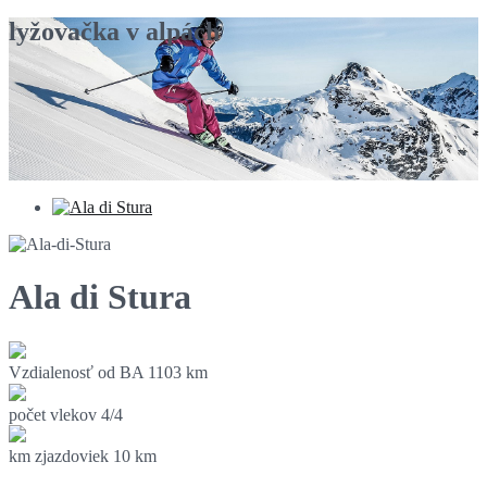
lyžovačka v alpách
Ala di Stura
Vzdialenosť od BA
1103 km
počet vlekov
4/4
km zjazdoviek
10 km