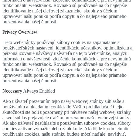
funkcionalitu webstránok. Rovnako sú používané na čo najlepšie
identifikovanie našej cieľovej zákazníckej skupiny s účelom
upravovať našu ponuku podľa dopytu a čo najlepšieho priameho
prezentovania našej činnosti.
Privacy Overview
Tieto webstránky používajú súbory cookies na zapamätanie si
používateľských nastavení, identifikáciu účastníkov, optimalizáciu a
personalizovanie návštevy užívateľa na tejto webstránke, analýzu
informácií o návštevnosti, zlepšenie komunikácie a pre nevyhnutnú
funkcionalitu webstránok. Rovnako sú používané na čo najlepšie
identifikovanie našej cieľovej zákazníckej skupiny s účelom
upravovať našu ponuku podľa dopytu a čo najlepšieho priameho
prezentovania našej činnosti.
Necessary
Always Enabled
Ako užívateľ prezeraním tejto našej webovej stránky súhlasíte s
používaním a ukladaním cookies do Vášho prehliadača. O tejto
skutočnosti ste boli upozornený pri návšteve našej webovej stránky
a svoj súhlas prejavujete ďalším prezeraním našej webovej stránky.
Ak ako užívateľ nesúhlasíte s používaním súborov cookies, súbory
cookies aktívne vymažte alebo zablokujte. Ak dôjde k odmietnutiu
používania cookies, našu stránku budete môcť naďalej navštíviť,