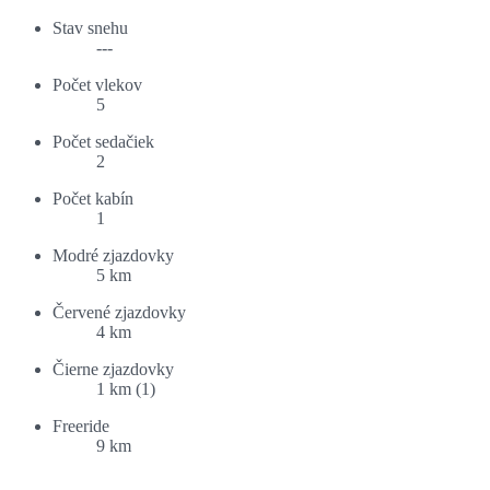
Stav snehu
---
Počet vlekov
5
Počet sedačiek
2
Počet kabín
1
Modré zjazdovky
5 km
Červené zjazdovky
4 km
Čierne zjazdovky
1 km (1)
Freeride
9 km
Ponuka ubytovania: