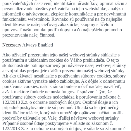
používateľských nastavení, identifikáciu účastníkov, optimalizáciu a
personalizovanie návštevy užívateľa na tejto webstránke, analýzu
informácií o návštevnosti, zlepšenie komunikácie a pre nevyhnutnú
funkcionalitu webstránok. Rovnako sú používané na čo najlepšie
identifikovanie našej cieľovej zákazníckej skupiny s účelom
upravovať našu ponuku podľa dopytu a čo najlepšieho priameho
prezentovania našej činnosti.
Necessary
Always Enabled
Ako užívateľ prezeraním tejto našej webovej stránky súhlasíte s
používaním a ukladaním cookies do Vášho prehliadača. O tejto
skutočnosti ste boli upozornený pri návšteve našej webovej stránky
a svoj súhlas prejavujete ďalším prezeraním našej webovej stránky.
Ak ako užívateľ nesúhlasíte s používaním súborov cookies, súbory
cookies aktívne vymažte alebo zablokujte. Ak dôjde k odmietnutiu
používania cookies, našu stránku budete môcť naďalej navštíviť,
avšak niektoré funkcie nemusia fungovať správne. Tým, že
používame súbory cookies nedochádza k porušovaniu zákona č.
122/2013 Z.z. o ochrane osobných údajov. Osobné údaje a ich
prípadné poskytovanie nie sú povinné. Ukladá sa len jedinečný
identifikátor relácie, ktorý nám umožňuje opätovne načítať profil a
predvoľby užívateľa pri Vašej ďalšej návšteve webovej stránky.
Prípadné osobné údaje poskytujeme v súlade so zákonom č.
122/2013 Z. z. o ochrane osobných údajov, v súlade so zákonom č.