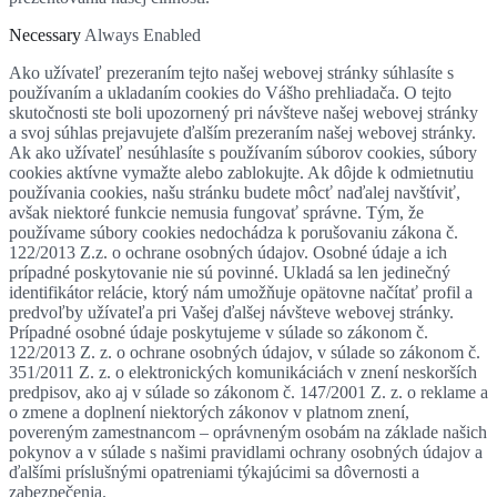
Necessary
Always Enabled
Ako užívateľ prezeraním tejto našej webovej stránky súhlasíte s
používaním a ukladaním cookies do Vášho prehliadača. O tejto
skutočnosti ste boli upozornený pri návšteve našej webovej stránky
a svoj súhlas prejavujete ďalším prezeraním našej webovej stránky.
Ak ako užívateľ nesúhlasíte s používaním súborov cookies, súbory
cookies aktívne vymažte alebo zablokujte. Ak dôjde k odmietnutiu
používania cookies, našu stránku budete môcť naďalej navštíviť,
avšak niektoré funkcie nemusia fungovať správne. Tým, že
používame súbory cookies nedochádza k porušovaniu zákona č.
122/2013 Z.z. o ochrane osobných údajov. Osobné údaje a ich
prípadné poskytovanie nie sú povinné. Ukladá sa len jedinečný
identifikátor relácie, ktorý nám umožňuje opätovne načítať profil a
predvoľby užívateľa pri Vašej ďalšej návšteve webovej stránky.
Prípadné osobné údaje poskytujeme v súlade so zákonom č.
122/2013 Z. z. o ochrane osobných údajov, v súlade so zákonom č.
351/2011 Z. z. o elektronických komunikáciách v znení neskorších
predpisov, ako aj v súlade so zákonom č. 147/2001 Z. z. o reklame a
o zmene a doplnení niektorých zákonov v platnom znení,
povereným zamestnancom – oprávneným osobám na základe našich
pokynov a v súlade s našimi pravidlami ochrany osobných údajov a
ďalšími príslušnými opatreniami týkajúcimi sa dôvernosti a
zabezpečenia.