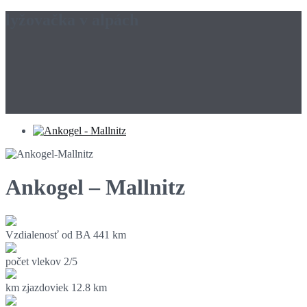
lyžovačka v alpách
Ankogel – Mallnitz
Vzdialenosť od BA
441 km
počet vlekov
2/5
km zjazdoviek
12.8 km