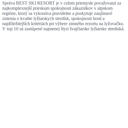
Správa BEST SKI RESORT je v celom priemysle považovaná za
najkomplexnejší prieskum spokojnosti zákazníkov v alpskom
regióne, ktorý sa vykonáva pravidelne a poskytuje zaujímavé
zistenia o kvalite lyžiarskych stredísk, spokojnosti hostí a
najdôležitejších kritériách pri výbere zimného rezortu na lyžovačku.
V top 10 sú zastúpené najmenej štyri švajčiarske lyžiarske strediská.