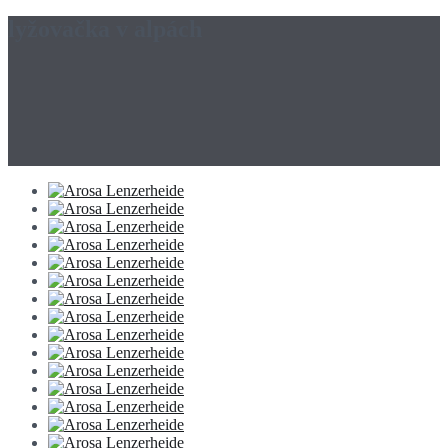
lyžovačka v alpách