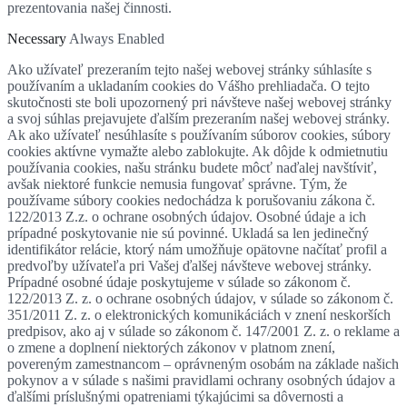
prezentovania našej činnosti.
Necessary
Always Enabled
Ako užívateľ prezeraním tejto našej webovej stránky súhlasíte s
používaním a ukladaním cookies do Vášho prehliadača. O tejto
skutočnosti ste boli upozornený pri návšteve našej webovej stránky
a svoj súhlas prejavujete ďalším prezeraním našej webovej stránky.
Ak ako užívateľ nesúhlasíte s používaním súborov cookies, súbory
cookies aktívne vymažte alebo zablokujte. Ak dôjde k odmietnutiu
používania cookies, našu stránku budete môcť naďalej navštíviť,
avšak niektoré funkcie nemusia fungovať správne. Tým, že
používame súbory cookies nedochádza k porušovaniu zákona č.
122/2013 Z.z. o ochrane osobných údajov. Osobné údaje a ich
prípadné poskytovanie nie sú povinné. Ukladá sa len jedinečný
identifikátor relácie, ktorý nám umožňuje opätovne načítať profil a
predvoľby užívateľa pri Vašej ďalšej návšteve webovej stránky.
Prípadné osobné údaje poskytujeme v súlade so zákonom č.
122/2013 Z. z. o ochrane osobných údajov, v súlade so zákonom č.
351/2011 Z. z. o elektronických komunikáciách v znení neskorších
predpisov, ako aj v súlade so zákonom č. 147/2001 Z. z. o reklame a
o zmene a doplnení niektorých zákonov v platnom znení,
povereným zamestnancom – oprávneným osobám na základe našich
pokynov a v súlade s našimi pravidlami ochrany osobných údajov a
ďalšími príslušnými opatreniami týkajúcimi sa dôvernosti a