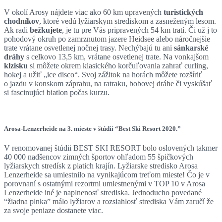
V okolí Arosy nájdete viac ako 60 km upravených
turistických
chodníkov
, ktoré vedú lyžiarskym strediskom a zasneženým lesom.
Ak radi
bežkujete
, je tu pre Vás pripravených 54 km tratí. Či už j to
pohodový okruh po zamrznutom jazere Heidsee alebo náročnejšie
trate vrátane osvetlenej nočnej trasy. Nechýbajú tu ani
sánkarské
dráhy
s celkovo 13,5 km, vrátane osvetlenej trate. Na vonkajšom
klzisku
si môžete okrem klasického korčuľovania zahrať curling,
hokej a užiť „ice disco“. Svoj zážitok na horách môžete rozšíriť
o jazdu v konskom záprahu, na ratraku, bobovej dráhe či vyskúšať
si fascinujúci biatlon počas kurzu.
Arosa-Lenzerheide na 3. mieste v štúdii “Best Ski Resort 2020.”
V renomovanej štúdii BEST SKI RESORT bolo oslovených takmer
40 000 nadšencov zimných športov ohľadom 55 špičkových
lyžiarskych stredísk z piatich krajín. Lyžiarske stredisko Arosa
Lenzerheide sa umiestnilo na vynikajúcom treťom mieste! Čo je v
porovnaní s ostatnými rezortmi umiestnenými v TOP 10 v Arosa
Lenzerheide iné je naplnenosť strediska. Jednoducho povedané
“žiadna plnka” málo lyžiarov a rozsiahlosť strediska Vám zaručí že
za svoje peniaze dostanete viac.