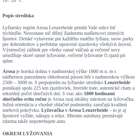
16 / 26 °C
Popis strediska
Lyžiarsky región Arosa Lenzerheide prinúti Vaše srdce biť
rýchlejšie. Nezostane nič dlžný žiadnemu nadšencovi zimných
športov. Detské vybavenie pre každého malého lyžiara, snow parky
pre dobrodruhov a perfektne upravené zjazdovky všetkých úrovní.
Výnimočný zážitok pre všetky ranné vtáčatá aj večerné sovy
umožňuje skoré ranné lyžovanie, večerné lyžovanie či zjazd pri
splne.
Arosa
je horská dolina v nadmorskej výške 1800 m n. m s
nádhernou panorámou obkolesená pásom hôr s nadmorskou výškou
2500 – 3000 m. S prepojením na lyžiarske stredisko
Lenzerheide
ponúkajú spolu 225 km zjazdoviek, freeride trate, autentické chaty a
rekordný počet slnečných dní. S viac ako
1800 hodinami
slnečného svitu ročne
je Arosa ozaj ideálny miestom na lyžovačku.
Južná orientácia a vhodné oblačné podmienky zaručujú kvalitnú
snehovú pokrývku.
Lyžovačka v Arosa Lenzerheide
– to je aj
športové vyžitie, nákupy a relax. Miestne autobusy premávajú
zdarma takže nepotrebujete auto.
OKREM LYŽOVANIA