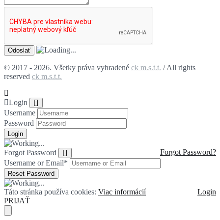
© 2017 - 2026. Všetky práva vyhradené
ck m.s.t.t.
/ All rights
reserved
ck m.s.t.t.
Login
Username
Password
Forgot Password?
Forgot Password
Username or Email
*
Táto stránka používa cookies:
Viac informácií
Login
PRIJAŤ