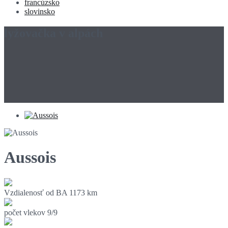
francúzsko
slovinsko
lyžovačka v alpách
Aussois
Vzdialenosť od BA
1173 km
počet vlekov
9/9