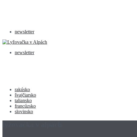
newsletter
newsletter
rakúsko
švajčiarsko
taliansko
francúzsko
slovinsko
lyžovačka v alpách