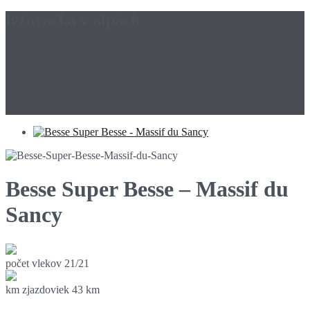
lyžovačka v alpách
Besse Super Besse – Massif du
Sancy
počet vlekov
21/21
km zjazdoviek
43 km