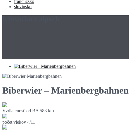
francúzsko
slovinsko
lyžovačka v alpách
Biberwier – Marienbergbahnen
Vzdialenosť od BA
583 km
počet vlekov
4/11