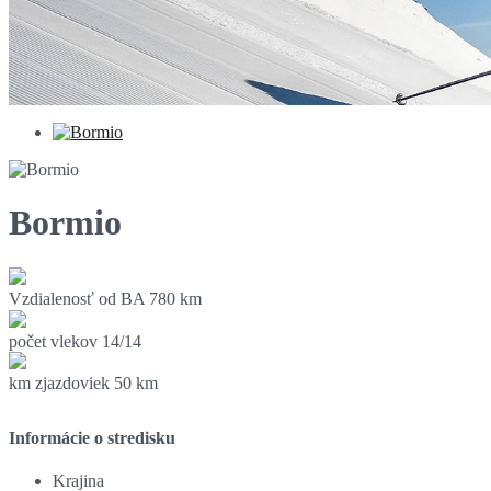
Bormio
Vzdialenosť od BA
780 km
počet vlekov
14/14
km zjazdoviek
50 km
Informácie o stredisku
Krajina