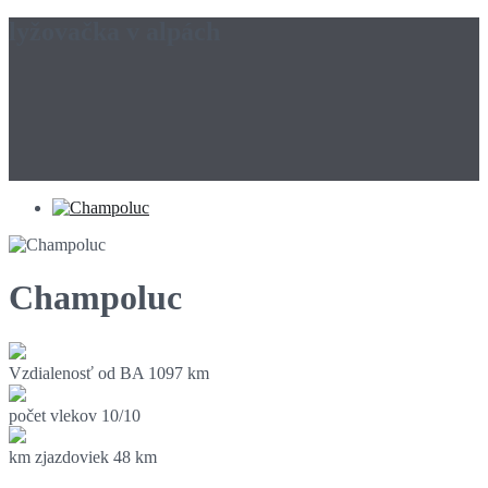
lyžovačka v alpách
Champoluc
Vzdialenosť od BA
1097 km
počet vlekov
10/10
km zjazdoviek
48 km