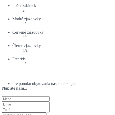
Počet kabíniek
2
Modré zjazdovky
n/a
Červené zjazdovky
n/a
Čierne zjazdovky
n/a
Freeride
n/a
Ponuka ubytovania:
Pre ponuku ubytovania nás kontaktujte.
Napíšte nám...