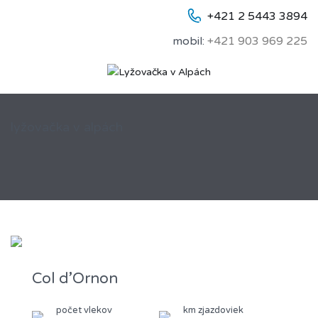
+421 2 5443 3894
mobil:
+421 903 969 225
lyžovačka v alpách
Col d’Ornon
počet vlekov
km zjazdoviek