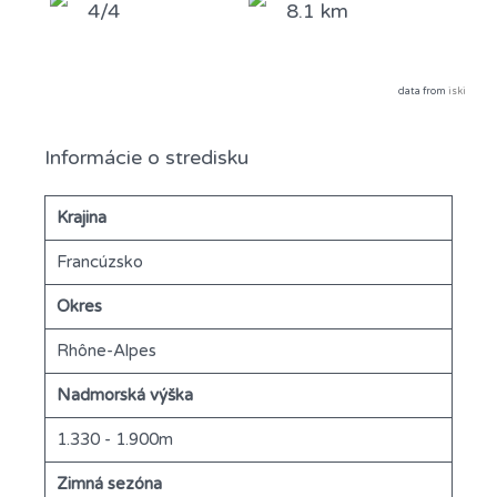
4/4
8.1 km
data from
iski
Informácie o stredisku
Krajina
Francúzsko
Okres
Rhône-Alpes
Nadmorská výška
1.330 - 1.900m
Zimná sezóna