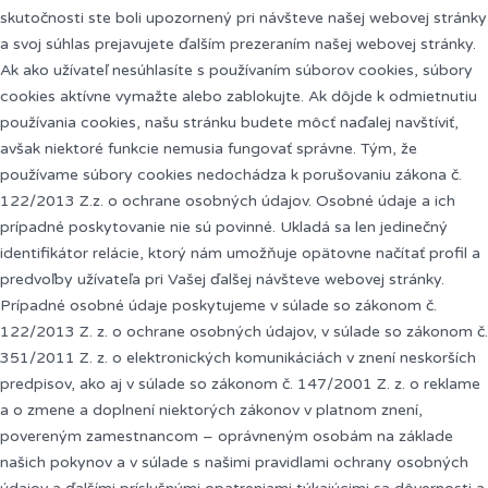
skutočnosti ste boli upozornený pri návšteve našej webovej stránky
a svoj súhlas prejavujete ďalším prezeraním našej webovej stránky.
Ak ako užívateľ nesúhlasíte s používaním súborov cookies, súbory
cookies aktívne vymažte alebo zablokujte. Ak dôjde k odmietnutiu
používania cookies, našu stránku budete môcť naďalej navštíviť,
avšak niektoré funkcie nemusia fungovať správne. Tým, že
používame súbory cookies nedochádza k porušovaniu zákona č.
122/2013 Z.z. o ochrane osobných údajov. Osobné údaje a ich
prípadné poskytovanie nie sú povinné. Ukladá sa len jedinečný
identifikátor relácie, ktorý nám umožňuje opätovne načítať profil a
predvoľby užívateľa pri Vašej ďalšej návšteve webovej stránky.
Prípadné osobné údaje poskytujeme v súlade so zákonom č.
122/2013 Z. z. o ochrane osobných údajov, v súlade so zákonom č.
351/2011 Z. z. o elektronických komunikáciách v znení neskorších
predpisov, ako aj v súlade so zákonom č. 147/2001 Z. z. o reklame
a o zmene a doplnení niektorých zákonov v platnom znení,
povereným zamestnancom – oprávneným osobám na základe
našich pokynov a v súlade s našimi pravidlami ochrany osobných