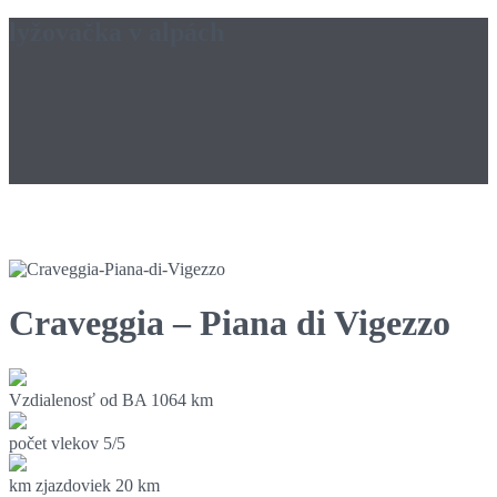
lyžovačka v alpách
Craveggia – Piana di Vigezzo
Vzdialenosť od BA
1064 km
počet vlekov
5/5
km zjazdoviek
20 km