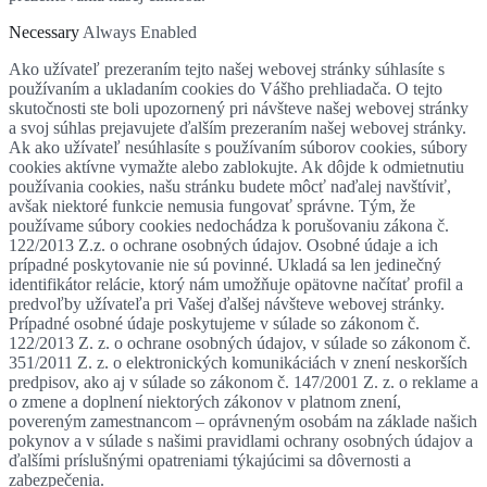
Necessary
Always Enabled
Ako užívateľ prezeraním tejto našej webovej stránky súhlasíte s
používaním a ukladaním cookies do Vášho prehliadača. O tejto
skutočnosti ste boli upozornený pri návšteve našej webovej stránky
a svoj súhlas prejavujete ďalším prezeraním našej webovej stránky.
Ak ako užívateľ nesúhlasíte s používaním súborov cookies, súbory
cookies aktívne vymažte alebo zablokujte. Ak dôjde k odmietnutiu
používania cookies, našu stránku budete môcť naďalej navštíviť,
avšak niektoré funkcie nemusia fungovať správne. Tým, že
používame súbory cookies nedochádza k porušovaniu zákona č.
122/2013 Z.z. o ochrane osobných údajov. Osobné údaje a ich
prípadné poskytovanie nie sú povinné. Ukladá sa len jedinečný
identifikátor relácie, ktorý nám umožňuje opätovne načítať profil a
predvoľby užívateľa pri Vašej ďalšej návšteve webovej stránky.
Prípadné osobné údaje poskytujeme v súlade so zákonom č.
122/2013 Z. z. o ochrane osobných údajov, v súlade so zákonom č.
351/2011 Z. z. o elektronických komunikáciách v znení neskorších
predpisov, ako aj v súlade so zákonom č. 147/2001 Z. z. o reklame a
o zmene a doplnení niektorých zákonov v platnom znení,
povereným zamestnancom – oprávneným osobám na základe našich
pokynov a v súlade s našimi pravidlami ochrany osobných údajov a
ďalšími príslušnými opatreniami týkajúcimi sa dôvernosti a
zabezpečenia.