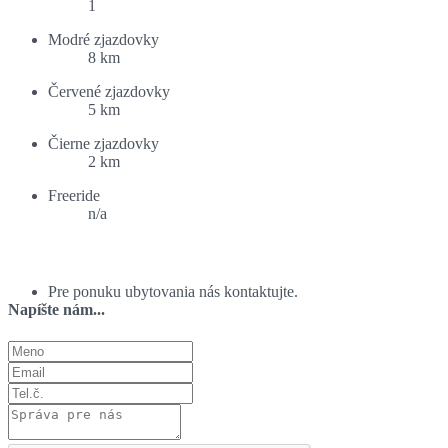
1
Modré zjazdovky
8 km
Červené zjazdovky
5 km
Čierne zjazdovky
2 km
Freeride
n/a
Ponuka ubytovania:
Pre ponuku ubytovania nás kontaktujte.
Napíšte nám...