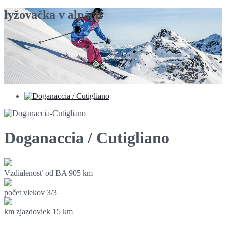
lyžovačka v alpách
Doganaccia / Cutigliano
Vzdialenosť od BA
905 km
počet vlekov
3/3
km zjazdoviek
15 km