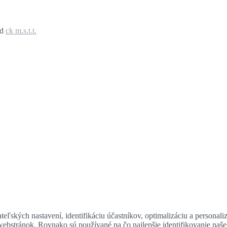
ed
ck m.s.t.t.
eľských nastavení, identifikáciu účastníkov, optimalizáciu a personali
 webstránok. Rovnako sú používané na čo najlepšie identifikovanie naš