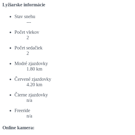
Lyžiarske informácie
Stav snehu
---
Počet vlekov
2
Počet sedačiek
2
Modré zjazdovky
1.80 km
Červené zjazdovky
4.20 km
Čierne zjazdovky
n/a
Freeride
n/a
Online kamera: