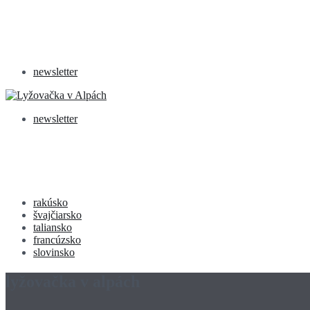
newsletter
newsletter
rakúsko
švajčiarsko
taliansko
francúzsko
slovinsko
lyžovačka v alpách