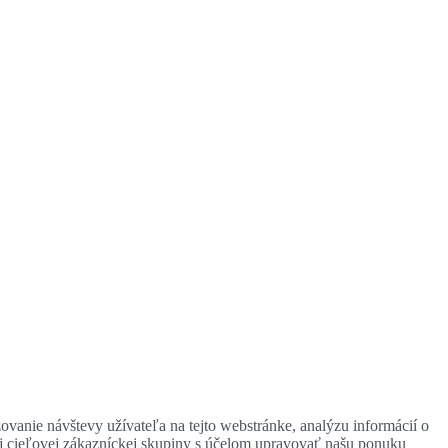
zovanie návštevy užívateľa na tejto webstránke, analýzu informácií o
ej cieľovej zákazníckej skupiny s účelom upravovať našu ponuku