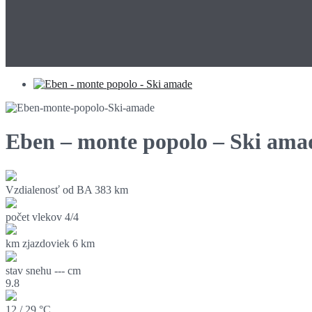
Eben – monte popolo – Ski ama
Vzdialenosť od BA
383 km
počet vlekov
4/4
km zjazdoviek
6 km
stav snehu
--- cm
9.8
12 / 29 °C