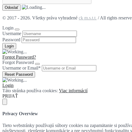
© 2017 - 2026. Všetky práva vyhradené
ck m.s.t.t.
/ All rights reserv
Login
Username
Password
Forgot Password?
Forgot Password
Username or Email
*
Login
Táto stránka používa cookies:
Viac informácií
PRIJAŤ
Privacy Overview
Tieto webstránky používajú súbory cookies na zapamätanie si používat
návštevnosti, zlepšenie komunikácie a pre nevyhnutnú funkcionalitu