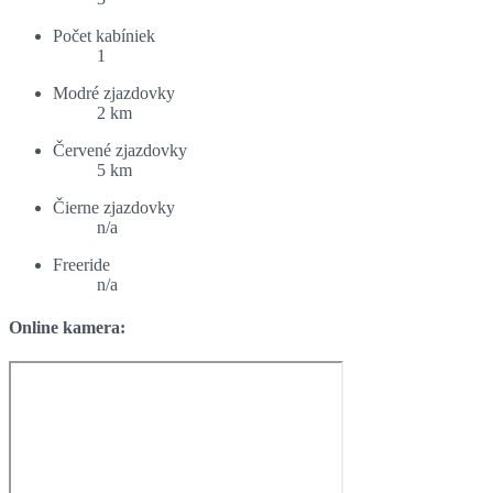
Počet kabíniek
1
Modré zjazdovky
2 km
Červené zjazdovky
5 km
Čierne zjazdovky
n/a
Freeride
n/a
Online kamera: