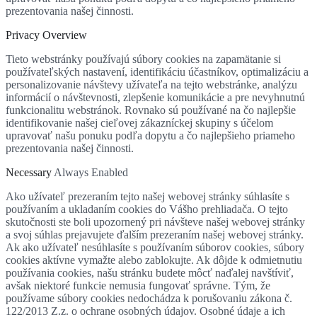
prezentovania našej činnosti.
Privacy Overview
Tieto webstránky používajú súbory cookies na zapamätanie si
používateľských nastavení, identifikáciu účastníkov, optimalizáciu a
personalizovanie návštevy užívateľa na tejto webstránke, analýzu
informácií o návštevnosti, zlepšenie komunikácie a pre nevyhnutnú
funkcionalitu webstránok. Rovnako sú používané na čo najlepšie
identifikovanie našej cieľovej zákazníckej skupiny s účelom
upravovať našu ponuku podľa dopytu a čo najlepšieho priameho
prezentovania našej činnosti.
Necessary
Always Enabled
Ako užívateľ prezeraním tejto našej webovej stránky súhlasíte s
používaním a ukladaním cookies do Vášho prehliadača. O tejto
skutočnosti ste boli upozornený pri návšteve našej webovej stránky
a svoj súhlas prejavujete ďalším prezeraním našej webovej stránky.
Ak ako užívateľ nesúhlasíte s používaním súborov cookies, súbory
cookies aktívne vymažte alebo zablokujte. Ak dôjde k odmietnutiu
používania cookies, našu stránku budete môcť naďalej navštíviť,
avšak niektoré funkcie nemusia fungovať správne. Tým, že
používame súbory cookies nedochádza k porušovaniu zákona č.
122/2013 Z.z. o ochrane osobných údajov. Osobné údaje a ich