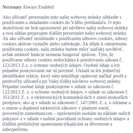
Necessary
Always Enabled
Ako užívateľ prezeraním tejto našej webovej stránky súhlasíte s
používaním a ukladaním cookies do Vášho prehliadača. O tejto
skutočnosti ste boli upozornený pri návšteve našej webovej stránky
a svoj súhlas prejavujete ďalším prezeraním našej webovej stránky.
Ak ako užívateľ nesúhlasíte s používaním súborov cookies, súbory
cookies aktívne vymažte alebo zablokujte. Ak dôjde k odmietnutiu
používania cookies, našu stránku budete môcť naďalej navštíviť,
avšak niektoré funkcie nemusia fungovať správne. Tým, že
používame súbory cookies nedochádza k porušovaniu zákona č.
122/2013 Z.z. o ochrane osobných údajov. Osobné údaje a ich
prípadné poskytovanie nie sú povinné. Ukladá sa len jedinečný
identifikátor relácie, ktorý nám umožňuje opätovne načítať profil a
predvoľby užívateľa pri Vašej ďalšej návšteve webovej stránky.
Prípadné osobné údaje poskytujeme v súlade so zákonom č.
122/2013 Z. z. o ochrane osobných údajov, v súlade so zákonom č.
351/2011 Z. z. o elektronických komunikáciách v znení neskorších
predpisov, ako aj v súlade so zákonom č. 147/2001 Z. z. o reklame a
o zmene a doplnení niektorých zákonov v platnom znení,
povereným zamestnancom – oprávneným osobám na základe našich
pokynov a v súlade s našimi pravidlami ochrany osobných údajov a
ďalšími príslušnými opatreniami týkajúcimi sa dôvernosti a
zabezpečenia.