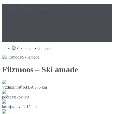
lyžovačka v alpách
Filzmoos – Ski amade
Vzdialenosť od BA
375 km
počet vlekov
8/8
km zjazdoviek
13 km