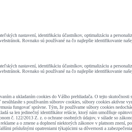
eľských nastavení, identifikáciu účastníkov, optimalizáciu a personali
 webstránok. Rovnako sú používané na čo najlepšie identifikovanie naš
eľských nastavení, identifikáciu účastníkov, optimalizáciu a personali
 webstránok. Rovnako sú používané na čo najlepšie identifikovanie naš
ívaním a ukladaním cookies do Vášho prehliadača. O tejto skutočnosti s
ľ nesúhlasíte s používaním súborov cookies, súbory cookies aktívne vy
e nemusia fungovať správne. Tým, že používame súbory cookies nedoch
adá sa len jedinečný identifikátor relácie, ktorý nám umožňuje opätovne
onom č. 122/2013 Z. z. o ochrane osobných údajov, v súlade so zákon
. o reklame a o zmene a doplnení niektorých zákonov v platnom znení
lšími príslušnými opatreniami týkajúcimi sa dôvernosti a zabezpečenia