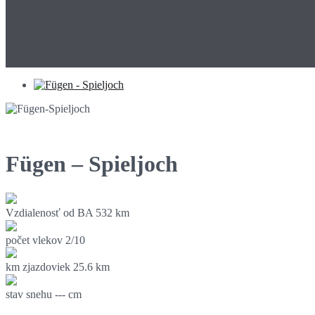
Fügen – Spieljoch
Vzdialenosť od BA
532 km
počet vlekov
2/10
km zjazdoviek
25.6 km
stav snehu
--- cm