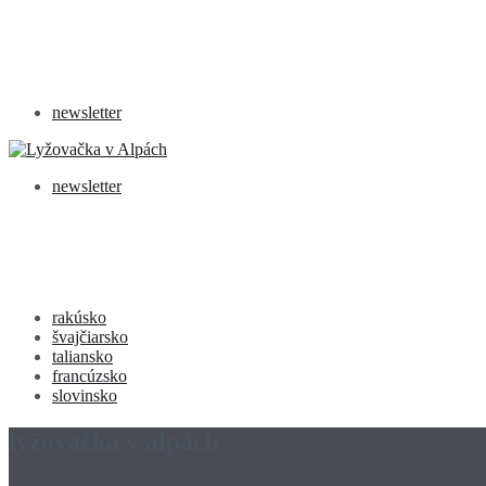
newsletter
newsletter
rakúsko
švajčiarsko
taliansko
francúzsko
slovinsko
lyžovačka v alpách