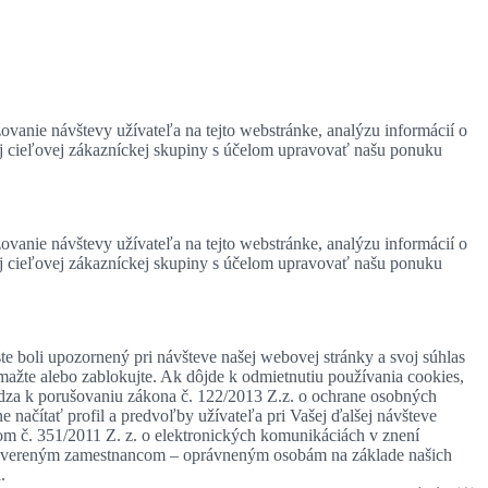
zovanie návštevy užívateľa na tejto webstránke, analýzu informácií o
ej cieľovej zákazníckej skupiny s účelom upravovať našu ponuku
zovanie návštevy užívateľa na tejto webstránke, analýzu informácií o
ej cieľovej zákazníckej skupiny s účelom upravovať našu ponuku
te boli upozornený pri návšteve našej webovej stránky a svoj súhlas
mažte alebo zablokujte. Ak dôjde k odmietnutiu používania cookies,
ádza k porušovaniu zákona č. 122/2013 Z.z. o ochrane osobných
 načítať profil a predvoľby užívateľa pri Vašej ďalšej návšteve
om č. 351/2011 Z. z. o elektronických komunikáciách v znení
, povereným zamestnancom – oprávneným osobám na základe našich
.