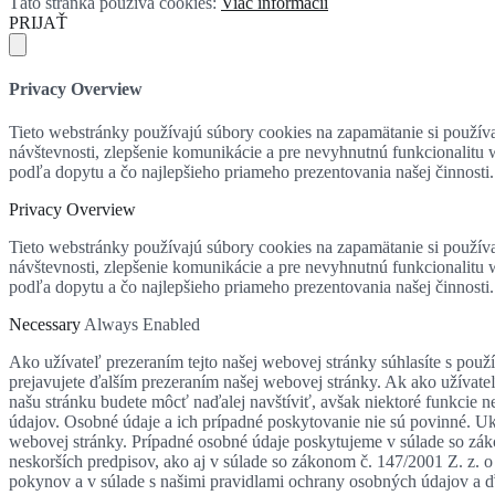
Táto stránka používa cookies:
Viac informácií
PRIJAŤ
Privacy Overview
Tieto webstránky používajú súbory cookies na zapamätanie si používat
návštevnosti, zlepšenie komunikácie a pre nevyhnutnú funkcionalitu
podľa dopytu a čo najlepšieho priameho prezentovania našej činnosti.
Privacy Overview
Tieto webstránky používajú súbory cookies na zapamätanie si používat
návštevnosti, zlepšenie komunikácie a pre nevyhnutnú funkcionalitu
podľa dopytu a čo najlepšieho priameho prezentovania našej činnosti.
Necessary
Always Enabled
Ako užívateľ prezeraním tejto našej webovej stránky súhlasíte s použ
prejavujete ďalším prezeraním našej webovej stránky. Ak ako užívate
našu stránku budete môcť naďalej navštíviť, avšak niektoré funkci
údajov. Osobné údaje a ich prípadné poskytovanie nie sú povinné. Ukl
webovej stránky. Prípadné osobné údaje poskytujeme v súlade so zák
neskorších predpisov, ako aj v súlade so zákonom č. 147/2001 Z. z
pokynov a v súlade s našimi pravidlami ochrany osobných údajov a ďa