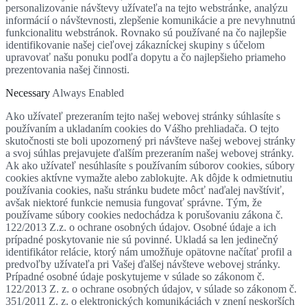
personalizovanie návštevy užívateľa na tejto webstránke, analýzu
informácií o návštevnosti, zlepšenie komunikácie a pre nevyhnutnú
funkcionalitu webstránok. Rovnako sú používané na čo najlepšie
identifikovanie našej cieľovej zákazníckej skupiny s účelom
upravovať našu ponuku podľa dopytu a čo najlepšieho priameho
prezentovania našej činnosti.
Necessary
Always Enabled
Ako užívateľ prezeraním tejto našej webovej stránky súhlasíte s
používaním a ukladaním cookies do Vášho prehliadača. O tejto
skutočnosti ste boli upozornený pri návšteve našej webovej stránky
a svoj súhlas prejavujete ďalším prezeraním našej webovej stránky.
Ak ako užívateľ nesúhlasíte s používaním súborov cookies, súbory
cookies aktívne vymažte alebo zablokujte. Ak dôjde k odmietnutiu
používania cookies, našu stránku budete môcť naďalej navštíviť,
avšak niektoré funkcie nemusia fungovať správne. Tým, že
používame súbory cookies nedochádza k porušovaniu zákona č.
122/2013 Z.z. o ochrane osobných údajov. Osobné údaje a ich
prípadné poskytovanie nie sú povinné. Ukladá sa len jedinečný
identifikátor relácie, ktorý nám umožňuje opätovne načítať profil a
predvoľby užívateľa pri Vašej ďalšej návšteve webovej stránky.
Prípadné osobné údaje poskytujeme v súlade so zákonom č.
122/2013 Z. z. o ochrane osobných údajov, v súlade so zákonom č.
351/2011 Z. z. o elektronických komunikáciách v znení neskorších