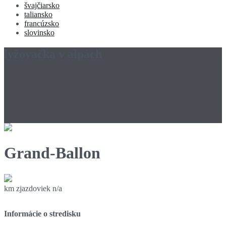
švajčiarsko
taliansko
francúzsko
slovinsko
lyžovačka v alpách
Grand-Ballon
km zjazdoviek
n/a
Informácie o stredisku