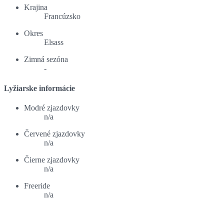
Krajina
Francúzsko
Okres
Elsass
Zimná sezóna
-
Lyžiarske informácie
Modré zjazdovky
n/a
Červené zjazdovky
n/a
Čierne zjazdovky
n/a
Freeride
n/a
Ponuka ubytovania: