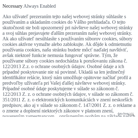
Necessary
Always Enabled
Ako užívateľ prezeraním tejto našej webovej stránky súhlasíte s
používaním a ukladaním cookies do Vášho prehliadača. O tejto
skutočnosti ste boli upozornený pri návšteve našej webovej stránky
a svoj súhlas prejavujete ďalším prezeraním našej webovej stránky.
Ak ako užívateľ nesúhlasíte s používaním súborov cookies, súbory
cookies aktívne vymažte alebo zablokujte. Ak dôjde k odmietnutiu
používania cookies, našu stránku budete môcť naďalej navštíviť,
avšak niektoré funkcie nemusia fungovať správne. Tým, že
používame súbory cookies nedochádza k porušovaniu zákona č.
122/2013 Z.z. o ochrane osobných údajov. Osobné údaje a ich
prípadné poskytovanie nie sú povinné. Ukladá sa len jedinečný
identifikátor relácie, ktorý nám umožňuje opätovne načítať profil a
predvoľby užívateľa pri Vašej ďalšej návšteve webovej stránky.
Prípadné osobné údaje poskytujeme v súlade so zákonom č.
122/2013 Z. z. o ochrane osobných údajov, v súlade so zákonom č.
351/2011 Z. z. o elektronických komunikáciách v znení neskorších
predpisov, ako aj v súlade so zákonom č. 147/2001 Z. z. o reklame a
o zmene a doplnení niektorých zákonov v platnom znení,
data from
iski
povereným zamestnancom – oprávneným osobám na základe našich
pokynov a v súlade s našimi pravidlami ochrany osobných údajov a
ďalšími príslušnými opatreniami týkajúcimi sa dôvernosti a
zabezpečenia.