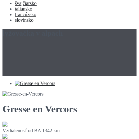
švajčiarsko
taliansko
francúzsko
slovinsko
lyžovačka v alpách
Gresse en Vercors
Vzdialenosť od BA
1342 km