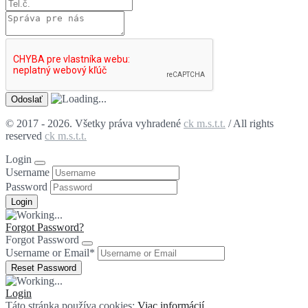
© 2017 - 2026. Všetky práva vyhradené
ck m.s.t.t.
/ All rights
reserved
ck m.s.t.t.
Login
Username
Password
Forgot Password?
Forgot Password
Username or Email
*
Login
Táto stránka používa cookies:
Viac informácií