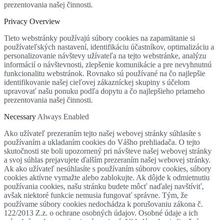
prezentovania našej činnosti.
Privacy Overview
Tieto webstránky používajú súbory cookies na zapamätanie si
používateľských nastavení, identifikáciu účastníkov, optimalizáciu a
personalizovanie návštevy užívateľa na tejto webstránke, analýzu
informácií o návštevnosti, zlepšenie komunikácie a pre nevyhnutnú
funkcionalitu webstránok. Rovnako sú používané na čo najlepšie
identifikovanie našej cieľovej zákazníckej skupiny s účelom
upravovať našu ponuku podľa dopytu a čo najlepšieho priameho
prezentovania našej činnosti.
Necessary
Always Enabled
Ako užívateľ prezeraním tejto našej webovej stránky súhlasíte s
používaním a ukladaním cookies do Vášho prehliadača. O tejto
skutočnosti ste boli upozornený pri návšteve našej webovej stránky
a svoj súhlas prejavujete ďalším prezeraním našej webovej stránky.
Ak ako užívateľ nesúhlasíte s používaním súborov cookies, súbory
cookies aktívne vymažte alebo zablokujte. Ak dôjde k odmietnutiu
používania cookies, našu stránku budete môcť naďalej navštíviť,
avšak niektoré funkcie nemusia fungovať správne. Tým, že
používame súbory cookies nedochádza k porušovaniu zákona č.
122/2013 Z.z. o ochrane osobných údajov. Osobné údaje a ich