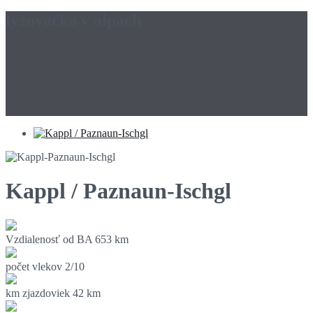
lyžovačka v alpách
Kappl / Paznaun-Ischgl
Vzdialenosť od BA
653 km
počet vlekov
2/10
km zjazdoviek
42 km