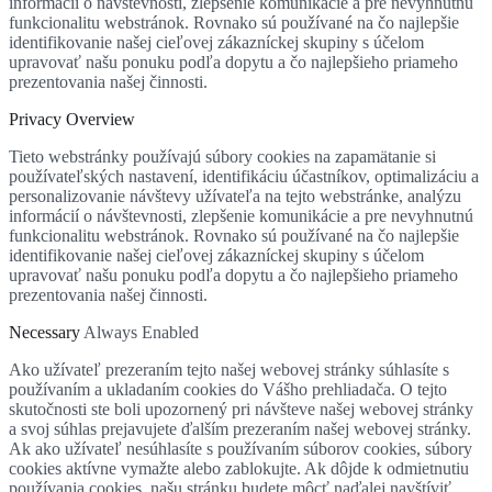
informácií o návštevnosti, zlepšenie komunikácie a pre nevyhnutnú
funkcionalitu webstránok. Rovnako sú používané na čo najlepšie
identifikovanie našej cieľovej zákazníckej skupiny s účelom
upravovať našu ponuku podľa dopytu a čo najlepšieho priameho
prezentovania našej činnosti.
Privacy Overview
Tieto webstránky používajú súbory cookies na zapamätanie si
používateľských nastavení, identifikáciu účastníkov, optimalizáciu a
personalizovanie návštevy užívateľa na tejto webstránke, analýzu
informácií o návštevnosti, zlepšenie komunikácie a pre nevyhnutnú
funkcionalitu webstránok. Rovnako sú používané na čo najlepšie
identifikovanie našej cieľovej zákazníckej skupiny s účelom
upravovať našu ponuku podľa dopytu a čo najlepšieho priameho
prezentovania našej činnosti.
Necessary
Always Enabled
Ako užívateľ prezeraním tejto našej webovej stránky súhlasíte s
používaním a ukladaním cookies do Vášho prehliadača. O tejto
skutočnosti ste boli upozornený pri návšteve našej webovej stránky
a svoj súhlas prejavujete ďalším prezeraním našej webovej stránky.
Ak ako užívateľ nesúhlasíte s používaním súborov cookies, súbory
cookies aktívne vymažte alebo zablokujte. Ak dôjde k odmietnutiu
používania cookies, našu stránku budete môcť naďalej navštíviť,