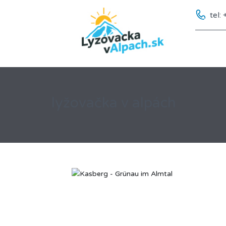
tel
lyžovačka v alpách