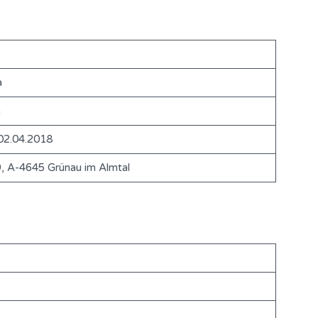
a
m
02.04.2018
9, A-4645 Grünau im Almtal