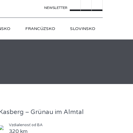
NEWSLETTER
NSKO
FRANCÚZSKO
SLOVINSKO
Kasberg – Grünau im Almtal
Vzdialenosť od BA
320 km