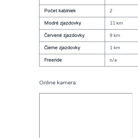
Počet kabíniek
2
Modré zjazdovky
11 km
Červené zjazdovky
9 km
Čierne zjazdovky
1 km
Freeride
n/a
Online kamera: