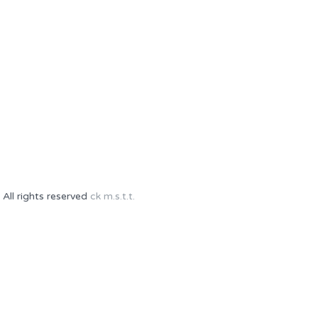
 All rights reserved
ck m.s.t.t.