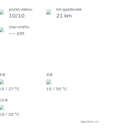
počet vlekov
km zjazdoviek
10/10
21 km
stav snehu
--- cm
8.8
9.8
15 / 27 °C
15 / 30 °C
10.8
19 / 30 °C
data from
iski