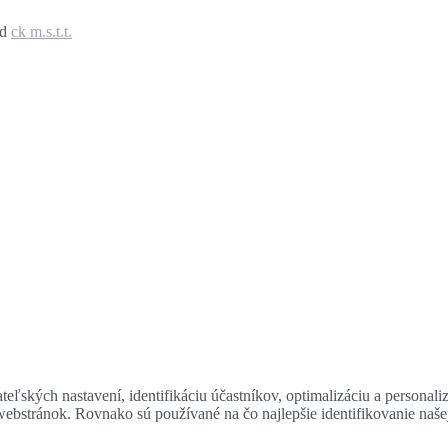
ed
ck m.s.t.t.
eľských nastavení, identifikáciu účastníkov, optimalizáciu a personali
 webstránok. Rovnako sú používané na čo najlepšie identifikovanie naš