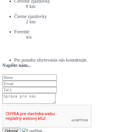
Červené zjazdovky
8 km
Čierne zjazdovky
2 km
Freeride
n/a
Ponuka ubytovania:
Pre ponuku ubytovania nás kontaktujte.
Napíšte nám...