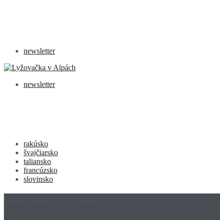
newsletter
newsletter
rakúsko
švajčiarsko
taliansko
francúzsko
slovinsko
lyžovačka v alpách