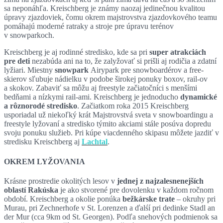
sa neponáhľa. Kreischberg je známy naozaj jedinečnou kvalitou
úpravy zjazdoviek, čomu okrem majstrovstva zjazdovkového teamu
pomáhajú moderné ratraky a stroje pre úpravu terénov
v snowparkoch.
Kreischberg je aj rodinné stredisko, kde sa pri
super atrakciách
pre deti
nezabúda ani na to, že zalyžovať si prišli aj rodičia a zdatní
lyžiari. Miestny
snowpark
Airypark pre snowboardérov a free-
skierov sľubuje nádielku v podobe širokej ponuky boxov, rail-ov
a skokov. Zabaviť sa môžu aj freestyle začiatočníci s menšími
bedňami a nízkymi rail-ami. Kreischberg je jednoducho
dynamické
a rôznorodé stredisko
. Začiatkom roka 2015 Kreischberg
usporiadal už niekoľký krát Majstrovstvá sveta v snowboardingu a
freestyle lyžovaní a stredisko týmito akciami stále posúva dopredu
svoju ponuku služieb. Pri kúpe viacdenného skipasu môžete jazdiť v
stredisku Kreischberg aj
Lachtal
.
OKREM LYŽOVANIA
Krásne prostredie okolitých lesov v
jednej z najzalesnenejších
oblastí Rakúska
je ako stvorené pre dovolenku v každom ročnom
období. Kreischberg a okolie ponúka
bežkárske trate
– okruhy pri
Murau, pri Zechnerhofe v St. Lorenzen a ďalśí pri dedinke Stadl an
der Mur (cca 9km od St. Georgen). Podľa snehových podmienok sa