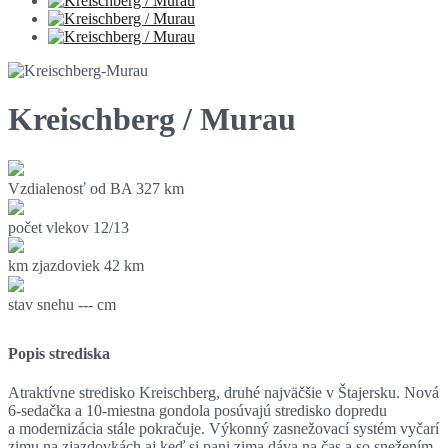
Kreischberg / Murau
Vzdialenosť od BA
327 km
počet vlekov
12/13
km zjazdoviek
42 km
stav snehu
--- cm
Popis strediska
Atraktívne stredisko Kreischberg, druhé najväčšie v Štajersku. Nová
6-sedačka a 10-miestna gondola posúvajú stredisko dopredu
a modernizácia stále pokračuje. Výkonný zasnežovací systém vyčarí
zimu na zjazdovkách aj keď si pani zima dáva na čas a so snežením