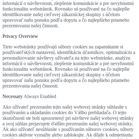
informácií o návštevnosti, zlepšenie komunikácie a pre nevyhnutnú
funkcionalitu webstránok. Rovnako sú používané na čo najlepšie
identifikovanie našej cieľovej zákazníckej skupiny s účelom
upravovať našu ponuku podľa dopytu a čo najlepšieho priameho
prezentovania našej činnosti.
Privacy Overview
Tieto webstránky používajú súbory cookies na zapamätanie si
používateľských nastavení, identifikáciu účastníkov, optimalizáciu a
personalizovanie návštevy užívateľa na tejto webstránke, analýzu
informácií o návštevnosti, zlepšenie komunikácie a pre nevyhnutnú
funkcionalitu webstránok. Rovnako sú používané na čo najlepšie
identifikovanie našej cieľovej zákazníckej skupiny s účelom
upravovať našu ponuku podľa dopytu a čo najlepšieho priameho
prezentovania našej činnosti.
Necessary
Always Enabled
Ako užívateľ prezeraním tejto našej webovej stránky súhlasíte s
používaním a ukladaním cookies do Vášho prehliadača. O tejto
skutočnosti ste boli upozornený pri návšteve našej webovej stránky
a svoj súhlas prejavujete ďalším prezeraním našej webovej stránky.
Ak ako užívateľ nesúhlasíte s používaním súborov cookies, súbory
cookies aktívne vymažte alebo zablokujte. Ak dôjde k odmietnutiu