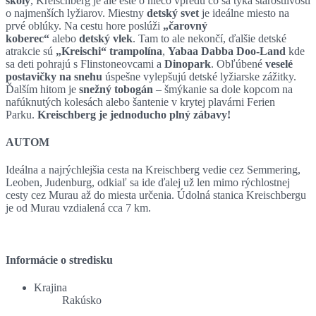
školy
, Kreischberg je ale ešte o niečo vpredu čo sa týka starostlivosti
o najmenších lyžiarov. Miestny
detský svet
je ideálne miesto na
prvé oblúky. Na cestu hore poslúži
„čarovný
koberec“
alebo
detský vlek
. Tam to ale nekončí, ďalšie detské
atrakcie sú
„Kreischi“ trampolína
,
Yabaa Dabba Doo-Land
kde
sa deti pohrajú s Flinstoneovcami a
Dinopark
. Obľúbené
veselé
postavičky na snehu
úspešne vylepšujú detské lyžiarske zážitky.
Ďalším hitom je
snežný tobogán
– šmýkanie sa dole kopcom na
nafúknutých kolesách alebo šantenie v krytej plavárni Ferien
Parku.
Kreischberg je jednoducho plný zábavy!
AUTOM
Ideálna a najrýchlejšia cesta na Kreischberg vedie cez Semmering,
Leoben, Judenburg, odkiaľ sa ide ďalej už len mimo rýchlostnej
cesty cez Murau až do miesta určenia. Údolná stanica Kreischbergu
je od Murau vzdialená cca 7 km.
Informácie o stredisku
Krajina
Rakúsko