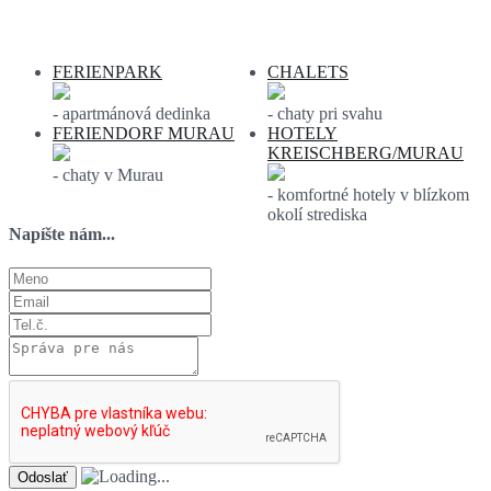
Ponuka ubytovania:
FERIENPARK
CHALETS
- apartmánová dedinka
- chaty pri svahu
FERIENDORF MURAU
HOTELY
KREISCHBERG/MURAU
- chaty v Murau
- komfortné hotely v blízkom
okolí strediska
Napíšte nám...