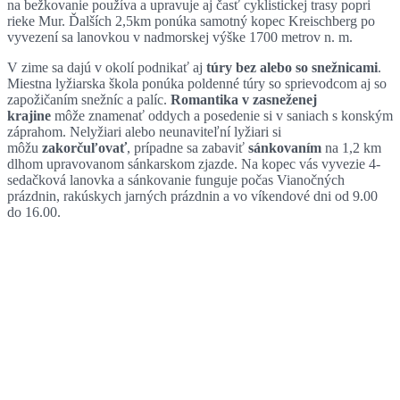
na bežkovanie používa a upravuje aj časť cyklistickej trasy popri
rieke Mur. Ďalších 2,5km ponúka samotný kopec Kreischberg po
vyvezení sa lanovkou v nadmorskej výške 1700 metrov n. m.
V zime sa dajú v okolí podnikať aj
túry bez alebo so snežnicami
.
Miestna lyžiarska škola ponúka poldenné túry so sprievodcom aj so
zapožičaním snežníc a palíc.
Romantika v zasneženej
krajine
môže znamenať oddych a posedenie si v saniach s konským
záprahom. Nelyžiari alebo neunaviteľní lyžiari si
môžu
zakorčuľovať
, prípadne sa zabaviť
sánkovaním
na 1,2 km
dlhom upravovanom sánkarskom zjazde. Na kopec vás vyvezie 4-
sedačková lanovka a sánkovanie funguje počas Vianočných
prázdnin, rakúskych jarných prázdnin a vo víkendové dni od 9.00
do 16.00.