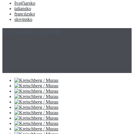
švajčiarsko
taliansko
francúzsko
slovinsko
lyžovačka v alpách