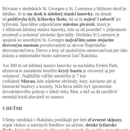
Bývanie v dedinkách St. Georgen a St. Lorenzen a blízkom okolí je
ideálne. Je to
na skok k údolnej stanici lanovky
, na dosah
sú
požičovňa lyží, lyžiarska škola
, dá sa tu
najesť i zabaviť
po
lyžovaní. Špeciálne odporúčame
miestnu piváreň
, ktorá je
v blízkosti údolnej stanice lanovky, kde sa dá posedieť v príjemnom
prostredí a ochutnať pivárske špeciality. Dedinka St Lorenzen je
spojená so susedným St. Georgen
najväčším samo stojacim
dreveným mostom
považovaným za skvost Štajerského
drevostaviteľstva. Drevo a lesy sú spoločným menovateľom pre túto
krásnu a mimoriadne husto zalesnenú časť Rakúska.
Asi 300 m od údolnej stanice lanovky sa nachádza Ferien Park,
ubytovacie zariadenie ktorého
krytý bazén
je otvorený aj pre
verejnosť. Najbližšie väčšie mestečko je 7 km
vzdialené
Murau,
kde nájdeme obchody, bary, kaviarne ale aj
historické budovy a kostoly. Návšteva môže byť spestrením
dovolenkového pobytu v údoli rieky Mur, a tiež sa dá navštíviť
mestská krytá plaváreň so saunou.
S DEŤMI
Všetky strediská v Rakúsku ponúkajú pre deti
zľavnené skipasy
,
zopár vlekov a miernych briežkov na učenie,
detské lyžiarske