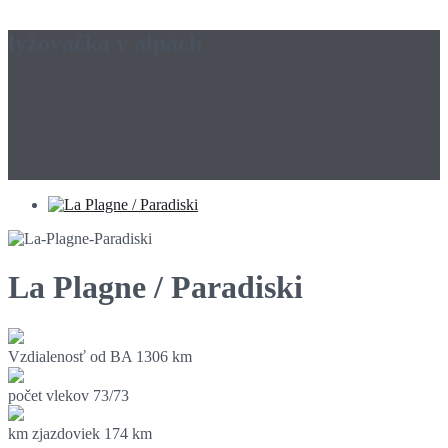
lyžovačka v alpách
La Plagne / Paradiski
Vzdialenosť od BA
1306 km
počet vlekov
73/73
km zjazdoviek
174 km