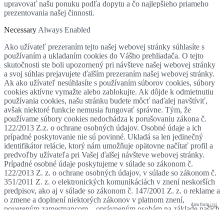
upravovať našu ponuku podľa dopytu a čo najlepšieho priameho
prezentovania našej činnosti.
Necessary
Always Enabled
Ako užívateľ prezeraním tejto našej webovej stránky súhlasíte s
používaním a ukladaním cookies do Vášho prehliadača. O tejto
skutočnosti ste boli upozornený pri návšteve našej webovej stránky
a svoj súhlas prejavujete ďalším prezeraním našej webovej stránky.
Ak ako užívateľ nesúhlasíte s používaním súborov cookies, súbory
cookies aktívne vymažte alebo zablokujte. Ak dôjde k odmietnutiu
používania cookies, našu stránku budete môcť naďalej navštíviť,
avšak niektoré funkcie nemusia fungovať správne. Tým, že
používame súbory cookies nedochádza k porušovaniu zákona č.
122/2013 Z.z. o ochrane osobných údajov. Osobné údaje a ich
prípadné poskytovanie nie sú povinné. Ukladá sa len jedinečný
identifikátor relácie, ktorý nám umožňuje opätovne načítať profil a
predvoľby užívateľa pri Vašej ďalšej návšteve webovej stránky.
Prípadné osobné údaje poskytujeme v súlade so zákonom č.
122/2013 Z. z. o ochrane osobných údajov, v súlade so zákonom č.
351/2011 Z. z. o elektronických komunikáciách v znení neskorších
predpisov, ako aj v súlade so zákonom č. 147/2001 Z. z. o reklame a
o zmene a doplnení niektorých zákonov v platnom znení,
data from
iski
povereným zamestnancom – oprávneným osobám na základe našich
pokynov a v súlade s našimi pravidlami ochrany osobných údajov a