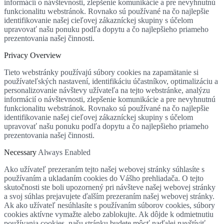
informácií o návštevnosti, zlepšenie komunikácie a pre nevyhnutnú
funkcionalitu webstránok. Rovnako sú používané na čo najlepšie
identifikovanie našej cieľovej zákazníckej skupiny s účelom
upravovať našu ponuku podľa dopytu a čo najlepšieho priameho
prezentovania našej činnosti.
Privacy Overview
Tieto webstránky používajú súbory cookies na zapamätanie si
používateľských nastavení, identifikáciu účastníkov, optimalizáciu a
personalizovanie návštevy užívateľa na tejto webstránke, analýzu
informácií o návštevnosti, zlepšenie komunikácie a pre nevyhnutnú
funkcionalitu webstránok. Rovnako sú používané na čo najlepšie
identifikovanie našej cieľovej zákazníckej skupiny s účelom
upravovať našu ponuku podľa dopytu a čo najlepšieho priameho
prezentovania našej činnosti.
Necessary
Always Enabled
Ako užívateľ prezeraním tejto našej webovej stránky súhlasíte s
používaním a ukladaním cookies do Vášho prehliadača. O tejto
skutočnosti ste boli upozornený pri návšteve našej webovej stránky
a svoj súhlas prejavujete ďalším prezeraním našej webovej stránky.
Ak ako užívateľ nesúhlasíte s používaním súborov cookies, súbory
cookies aktívne vymažte alebo zablokujte. Ak dôjde k odmietnutiu
používania cookies, našu stránku budete môcť naďalej navštíviť,