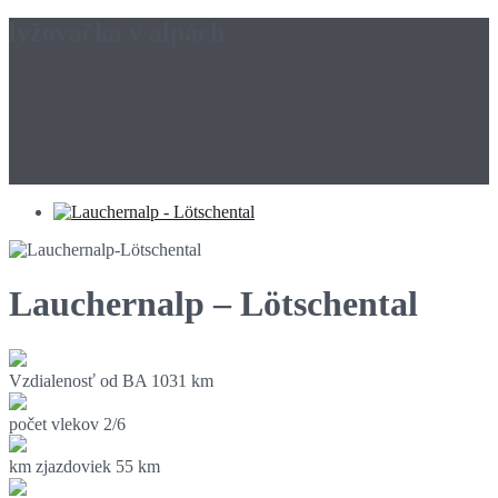
lyžovačka v alpách
Lauchernalp – Lötschental
Vzdialenosť od BA
1031 km
počet vlekov
2/6
km zjazdoviek
55 km