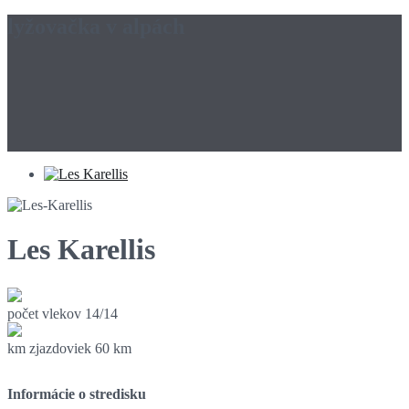
lyžovačka v alpách
Les Karellis
počet vlekov
14/14
km zjazdoviek
60 km
Informácie o stredisku