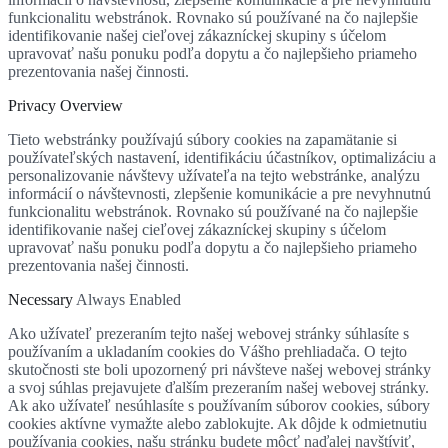
funkcionalitu webstránok. Rovnako sú používané na čo najlepšie
identifikovanie našej cieľovej zákazníckej skupiny s účelom
upravovať našu ponuku podľa dopytu a čo najlepšieho priameho
prezentovania našej činnosti.
Privacy Overview
Tieto webstránky používajú súbory cookies na zapamätanie si
používateľských nastavení, identifikáciu účastníkov, optimalizáciu a
personalizovanie návštevy užívateľa na tejto webstránke, analýzu
informácií o návštevnosti, zlepšenie komunikácie a pre nevyhnutnú
funkcionalitu webstránok. Rovnako sú používané na čo najlepšie
identifikovanie našej cieľovej zákazníckej skupiny s účelom
upravovať našu ponuku podľa dopytu a čo najlepšieho priameho
prezentovania našej činnosti.
Necessary
Always Enabled
Ako užívateľ prezeraním tejto našej webovej stránky súhlasíte s
používaním a ukladaním cookies do Vášho prehliadača. O tejto
skutočnosti ste boli upozornený pri návšteve našej webovej stránky
a svoj súhlas prejavujete ďalším prezeraním našej webovej stránky.
Ak ako užívateľ nesúhlasíte s používaním súborov cookies, súbory
cookies aktívne vymažte alebo zablokujte. Ak dôjde k odmietnutiu
používania cookies, našu stránku budete môcť naďalej navštíviť,