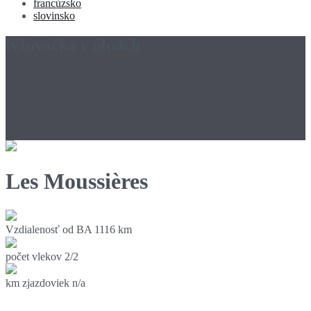
francúzsko
slovinsko
lyžovačka v alpách
Les Moussières
Vzdialenosť od BA
1116 km
počet vlekov
2/2
km zjazdoviek
n/a