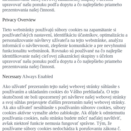
upravovať našu ponuku podľa dopytu a čo najlepšieho priameho
prezentovania našej činnosti.
Privacy Overview
Tieto webstránky používajú súbory cookies na zapamätanie si
používateľských nastavení, identifikáciu účastníkov, optimalizáciu a
personalizovanie návštevy užívateľa na tejto webstránke, analýzu
informácií o návštevnosti, zlepšenie komunikácie a pre nevyhnutnú
funkcionalitu webstránok. Rovnako sú používané na čo najlepšie
identifikovanie našej cieľovej zákazníckej skupiny s účelom
upravovať našu ponuku podľa dopytu a čo najlepšieho priameho
prezentovania našej činnosti.
Necessary
Always Enabled
Ako užívateľ prezeraním tejto našej webovej stránky súhlasíte s
používaním a ukladaním cookies do Vášho prehliadača. O tejto
skutočnosti ste boli upozornený pri návšteve našej webovej stránky
a svoj súhlas prejavujete ďalším prezeraním našej webovej stránky.
Ak ako užívateľ nesúhlasíte s používaním súborov cookies, súbory
cookies aktívne vymažte alebo zablokujte. Ak dôjde k odmietnutiu
používania cookies, našu stránku budete môcť naďalej navštíviť,
avšak niektoré funkcie nemusia fungovať správne. Tým, že
používame súbory cookies nedochádza k porušovaniu zákona č.