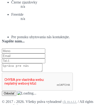
Čierne zjazdovky
n/a
Freeride
n/a
Ponuka ubytovania:
Pre ponuku ubytovania nás kontaktujte.
Napíšte nám...
© 2017 - 2026. Všetky práva vyhradené
ck m.s.t.t.
/ All rights