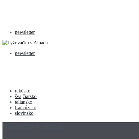
newsletter
newsletter
rakúsko
švajčiarsko
taliansko
francúzsko
slovinsko
lyžovačka v alpách