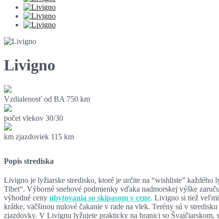
Livigno
Vzdialenosť od BA
750 km
počet vlekov
30/30
km zjazdoviek
115 km
Popis strediska
Livigno je lyžiarske stredisko, ktoré je určite na “wishliste” každéh
Tibet“. Výborné snehové podmienky vďaka nadmorskej výške zaručujú
výhodné ceny
ubytovania so skipasom v cene
. Livigno si tiež veľ
krátke, väčšinou nulové čakanie v rade na vlek. Terény sú v stredisku 
zjazdovky. V Livignu lyžujete prakticky na hranici so Švajčiarskom