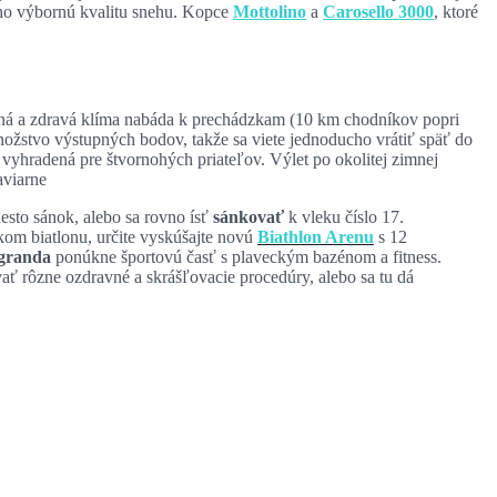
ho výbornú kvalitu snehu. Kopce
Mottolino
a
Carosello 3000
, ktoré
jemná a zdravá klíma nabáda k prechádzkam (10 km chodníkov popri
nožstvo výstupných bodov, takže sa viete jednoducho vrátiť späť do
 vyhradená pre štvornohých priateľov. Výlet po okolitej zimnej
aviarne
esto sánok, alebo sa rovno ísť
sánkovať
k vleku číslo 17.
kom biatlonu, určite vyskúšajte novú
Biathlon Arenu
s 12
agranda
ponúkne športovú časť s plaveckým bazénom a fitness.
vať rôzne ozdravné a skrášľovacie procedúry, alebo sa tu dá