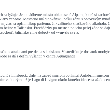
ch sa lyžuje. Je to nádherné miesto obkolesené Alpami, ktoré si zacho
tak aby zapadlo. Mestečko má dlhokánsku pešiu zónu s obrovským množs
 najviac sa oplatí nákup parfému, či kvalitného značkového alkoholu.
o bežne v Taliansku. Prechádzky po meste a po jeho pešej zóne sa dajú
zocheri), talianske a iné dobroty od výmyslu sveta.
ou s atrakciami pre deti a s klziskom. V stredisku je dostatok modrýc
 vode sa dá s deťmi vyšantiť v centre Aquagranda.
lzburg a Innsbruck, ďalej na západ smerom po Inntal Autobahn smerom 
ice za ktorými už je Lago di Livigno okolo ktorého ide cesta až do ce