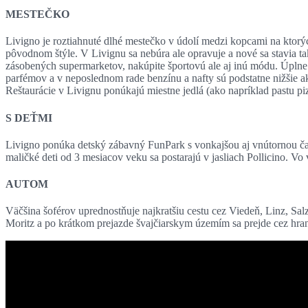
MESTEČKO
Livigno je roztiahnuté dlhé mestečko v údolí medzi kopcami na ktorý
pôvodnom štýle. V Livignu sa nebúra ale opravuje a nové sa stavia 
zásobených supermarketov, nakúpite športovú ale aj inú módu. Úplne
parfémov a v neposlednom rade benzínu a nafty sú podstatne nižšie ak
Reštaurácie v Livignu ponúkajú miestne jedlá (ako napríklad pastu piz
S DEŤMI
Livigno ponúka detský zábavný FunPark s vonkajšou aj vnútornou časť
maličké deti od 3 mesiacov veku sa postarajú v jasliach Pollicino. Vo
AUTOM
Väčšina šoférov uprednostňuje najkratšiu cestu cez Viedeň, Linz, Sa
Moritz a po krátkom prejazde švajčiarskym územím sa prejde cez hran