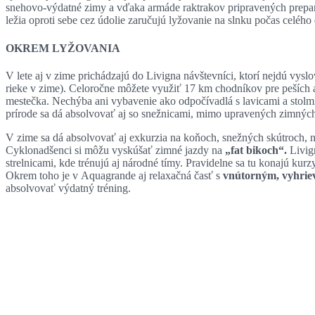
snehovo-výdatné zimy a vďaka armáde raktrakov pripravených prepa
ležia oproti sebe cez údolie zaručujú lyžovanie na slnku počas celého 
OKREM LYŽOVANIA
V lete aj v zime prichádzajú do Livigna návštevníci, ktorí nejdú vy
rieke v zime). Celoročne môžete využiť 17 km chodníkov pre peších a
mestečka. Nechýba ani vybavenie ako odpočívadlá s lavicami a stolmi,
prírode sa dá absolvovať aj so snežnicami, mimo upravených zimných
V zime sa dá absolvovať aj exkurzia na koňoch, snežných skútroch, n
Cyklonadšenci si môžu vyskúšať zimné jazdy na
„fat bikoch“.
Livign
strelnicami, kde trénujú aj národné tímy. Pravidelne sa tu konajú kurz
Okrem toho je v Aquagrande aj relaxačná časť s
vnútorným, vyhri
absolvovať výdatný tréning.