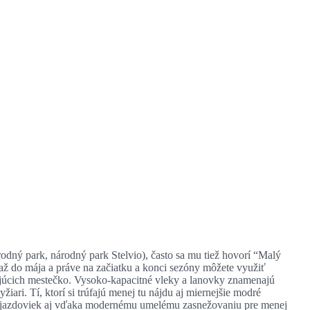
árodný park, národný park Stelvio), často sa mu tiež hovorí “Malý
 do mája a práve na začiatku a konci sezóny môžete využiť
esujúcich mestečko. Vysoko-kapacitné vleky a lanovky znamenajú
iari. Tí, ktorí si trúfajú menej tu nájdu aj miernejšie modré
itu zjazdoviek aj vďaka modernému umelému zasnežovaniu pre menej