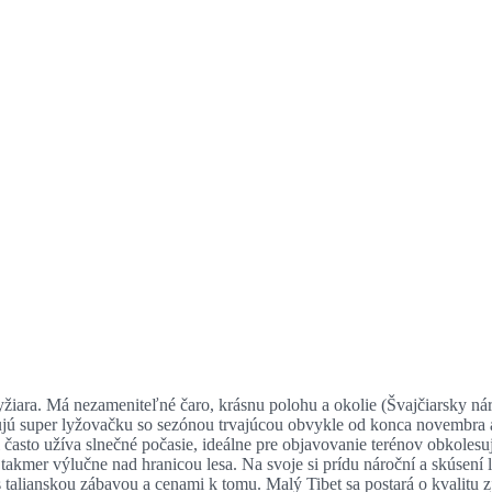
o lyžiara. Má nezameniteľné čaro, krásnu polohu a okolie (Švajčiarsky n
 super lyžovačku so sezónou trvajúcou obvykle od konca novembra až
mi často užíva slnečné počasie, ideálne pre objavovanie terénov obkol
takmer výlučne nad hranicou lesa. Na svoje si prídu nároční a skúsení lyž
, s talianskou zábavou a cenami k tomu. Malý Tibet sa postará o kval