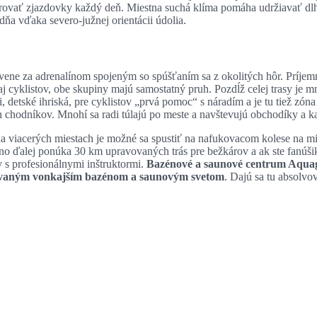
rovať zjazdovky každý deň. Miestna suchá klíma pomáha udržiavať dl
dňa vďaka severo-južnej orientácii údolia.
slovene za adrenalínom spojeným so spúšťaním sa z okolitých hôr. Prí
j cyklistov, obe skupiny majú samostatný pruh. Pozdĺž celej trasy je m
 detské ihriská, pre cyklistov „prvá pomoc“ s náradím a je tu tiež zóna
 chodníkov. Mnohí sa radi túlajú po meste a navštevujú obchodíky a k
a viacerých miestach je možné sa spustiť na nafukovacom kolese na mi
o ďalej ponúka 30 km upravovaných trás pre bežkárov a ak ste fanúši
y s profesionálnymi inštruktormi.
Bazénové a saunové centrum Aqu
evaným vonkajším bazénom a saunovým svetom
. Dajú sa tu absolvo