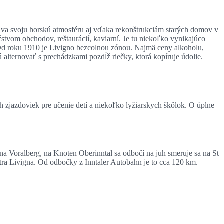
váva svoju horskú atmosféru aj vďaka rekonštrukciám starých domov v
tvom obchodov, reštaurácií, kaviarní. Je tu niekoľko vynikajúco
 Od roku 1910 je Livigno bezcolnou zónou. Najmä ceny alkoholu,
 alternovať s prechádzkami pozdĺž riečky, ktorá kopíruje údolie.
h zjazdoviek pre učenie detí a niekoľko lyžiarskych škôlok. O úplne
na Voralberg, na Knoten Oberinntal sa odbočí na juh smeruje sa na St
ntra Livigna. Od odbočky z Inntaler Autobahn je to cca 120 km.