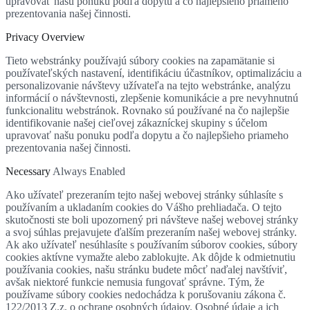
upravovať našu ponuku podľa dopytu a čo najlepšieho priameho
prezentovania našej činnosti.
Privacy Overview
Tieto webstránky používajú súbory cookies na zapamätanie si
používateľských nastavení, identifikáciu účastníkov, optimalizáciu a
personalizovanie návštevy užívateľa na tejto webstránke, analýzu
informácií o návštevnosti, zlepšenie komunikácie a pre nevyhnutnú
funkcionalitu webstránok. Rovnako sú používané na čo najlepšie
identifikovanie našej cieľovej zákazníckej skupiny s účelom
upravovať našu ponuku podľa dopytu a čo najlepšieho priameho
prezentovania našej činnosti.
Necessary
Always Enabled
Ako užívateľ prezeraním tejto našej webovej stránky súhlasíte s
používaním a ukladaním cookies do Vášho prehliadača. O tejto
skutočnosti ste boli upozornený pri návšteve našej webovej stránky
a svoj súhlas prejavujete ďalším prezeraním našej webovej stránky.
Ak ako užívateľ nesúhlasíte s používaním súborov cookies, súbory
cookies aktívne vymažte alebo zablokujte. Ak dôjde k odmietnutiu
používania cookies, našu stránku budete môcť naďalej navštíviť,
avšak niektoré funkcie nemusia fungovať správne. Tým, že
používame súbory cookies nedochádza k porušovaniu zákona č.
122/2013 Z.z. o ochrane osobných údajov. Osobné údaje a ich