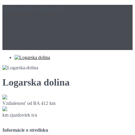
lyžovačka v alpách
Logarska dolina
Vzdialenosť od BA
412 km
km zjazdoviek
n/a
Informácie o stredisku