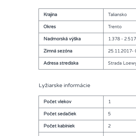
Krajina
Taliansko
Okres
Trento
Nadmorská výška
1.378 - 2.51
Zimná sezóna
25.11.2017- 
Adresa strediska
Strada Loew
Lyžiarske informácie
Počet vlekov
1
Počet sedačiek
5
Počet kabíniek
2