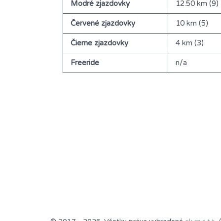
Modré zjazdovky
12.50 km (9)
Červené zjazdovky
10 km (5)
Čierne zjazdovky
4 km (3)
Freeride
n/a