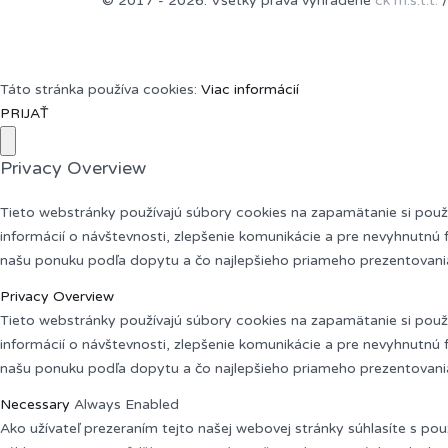
© 2017 - 2026. Všetky práva vyhradené
ck m.s.t.t.
/
Táto stránka používa cookies:
Viac informácií
PRIJAŤ
Privacy Overview
Tieto webstránky používajú súbory cookies na zapamätanie si použív
informácií o návštevnosti, zlepšenie komunikácie a pre nevyhnutnú f
našu ponuku podľa dopytu a čo najlepšieho priameho prezentovania 
Privacy Overview
Tieto webstránky používajú súbory cookies na zapamätanie si použív
informácií o návštevnosti, zlepšenie komunikácie a pre nevyhnutnú f
našu ponuku podľa dopytu a čo najlepšieho priameho prezentovania 
Necessary
Always Enabled
Ako užívateľ prezeraním tejto našej webovej stránky súhlasíte s po