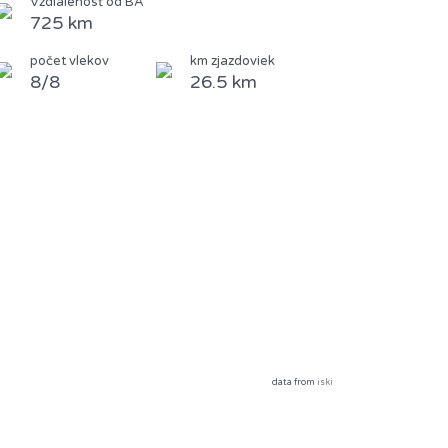
Vzdialenosť od BA
725 km
počet vlekov
km zjazdoviek
8/8
26.5 km
data from
iski
Ponuka ubytovania: