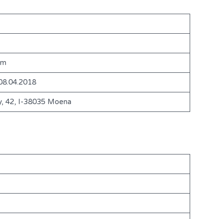
7m
08.04.2018
y, 42, I-38035 Moena