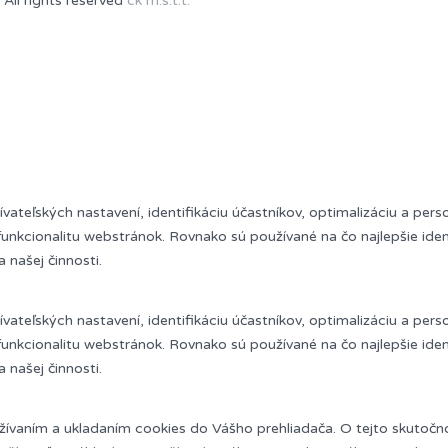
 All rights reserved
ck m.s.t.t.
ateľských nastavení, identifikáciu účastníkov, optimalizáciu a pers
unkcionalitu webstránok. Rovnako sú používané na čo najlepšie ident
našej činnosti.
ateľských nastavení, identifikáciu účastníkov, optimalizáciu a pers
unkcionalitu webstránok. Rovnako sú používané na čo najlepšie ident
našej činnosti.
užívaním a ukladaním cookies do Vášho prehliadača. O tejto skutočno