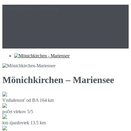
lyžovačka v alpách
Mönichkirchen – Mariensee
Vzdialenosť od BA
164 km
počet vlekov
5/5
km zjazdoviek
13.5 km