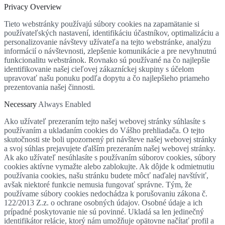
Privacy Overview
Tieto webstránky používajú súbory cookies na zapamätanie si
používateľských nastavení, identifikáciu účastníkov, optimalizáciu a
personalizovanie návštevy užívateľa na tejto webstránke, analýzu
informácií o návštevnosti, zlepšenie komunikácie a pre nevyhnutnú
funkcionalitu webstránok. Rovnako sú používané na čo najlepšie
identifikovanie našej cieľovej zákazníckej skupiny s účelom
upravovať našu ponuku podľa dopytu a čo najlepšieho priameho
prezentovania našej činnosti.
Necessary
Always Enabled
Ako užívateľ prezeraním tejto našej webovej stránky súhlasíte s
používaním a ukladaním cookies do Vášho prehliadača. O tejto
skutočnosti ste boli upozornený pri návšteve našej webovej stránky
a svoj súhlas prejavujete ďalším prezeraním našej webovej stránky.
Ak ako užívateľ nesúhlasíte s používaním súborov cookies, súbory
cookies aktívne vymažte alebo zablokujte. Ak dôjde k odmietnutiu
používania cookies, našu stránku budete môcť naďalej navštíviť,
avšak niektoré funkcie nemusia fungovať správne. Tým, že
používame súbory cookies nedochádza k porušovaniu zákona č.
122/2013 Z.z. o ochrane osobných údajov. Osobné údaje a ich
prípadné poskytovanie nie sú povinné. Ukladá sa len jedinečný
identifikátor relácie, ktorý nám umožňuje opätovne načítať profil a