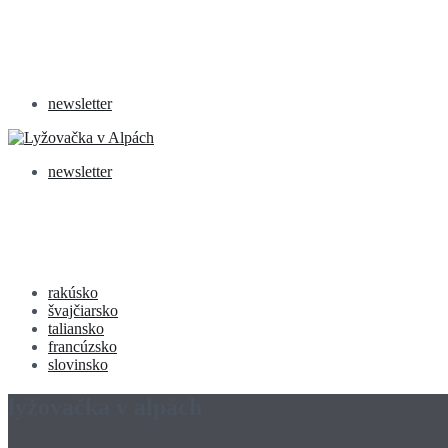
newsletter
newsletter
rakúsko
švajčiarsko
taliansko
francúzsko
slovinsko
lyžovačka v alpách