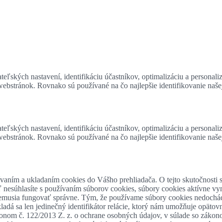
eľských nastavení, identifikáciu účastníkov, optimalizáciu a personali
 webstránok. Rovnako sú používané na čo najlepšie identifikovanie naš
eľských nastavení, identifikáciu účastníkov, optimalizáciu a personali
 webstránok. Rovnako sú používané na čo najlepšie identifikovanie naš
ívaním a ukladaním cookies do Vášho prehliadača. O tejto skutočnosti s
ľ nesúhlasíte s používaním súborov cookies, súbory cookies aktívne vy
e nemusia fungovať správne. Tým, že používame súbory cookies nedoch
adá sa len jedinečný identifikátor relácie, ktorý nám umožňuje opätovne
onom č. 122/2013 Z. z. o ochrane osobných údajov, v súlade so zákon