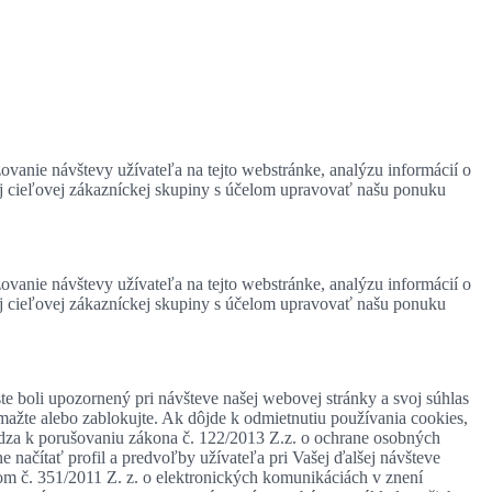
zovanie návštevy užívateľa na tejto webstránke, analýzu informácií o
ej cieľovej zákazníckej skupiny s účelom upravovať našu ponuku
zovanie návštevy užívateľa na tejto webstránke, analýzu informácií o
ej cieľovej zákazníckej skupiny s účelom upravovať našu ponuku
te boli upozornený pri návšteve našej webovej stránky a svoj súhlas
mažte alebo zablokujte. Ak dôjde k odmietnutiu používania cookies,
ádza k porušovaniu zákona č. 122/2013 Z.z. o ochrane osobných
 načítať profil a predvoľby užívateľa pri Vašej ďalšej návšteve
om č. 351/2011 Z. z. o elektronických komunikáciách v znení