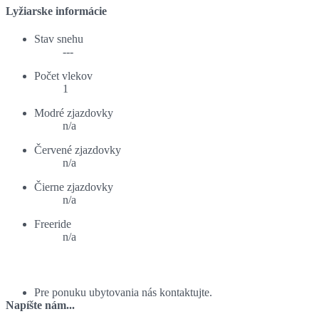
Lyžiarske informácie
Stav snehu
---
Počet vlekov
1
Modré zjazdovky
n/a
Červené zjazdovky
n/a
Čierne zjazdovky
n/a
Freeride
n/a
Ponuka ubytovania:
Pre ponuku ubytovania nás kontaktujte.
Napíšte nám...