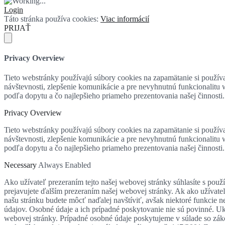
Login
Táto stránka používa cookies:
Viac informácií
PRIJAŤ
Privacy Overview
Tieto webstránky používajú súbory cookies na zapamätanie si používat
návštevnosti, zlepšenie komunikácie a pre nevyhnutnú funkcionalitu
podľa dopytu a čo najlepšieho priameho prezentovania našej činnosti.
Privacy Overview
Tieto webstránky používajú súbory cookies na zapamätanie si používat
návštevnosti, zlepšenie komunikácie a pre nevyhnutnú funkcionalitu
podľa dopytu a čo najlepšieho priameho prezentovania našej činnosti.
Necessary
Always Enabled
Ako užívateľ prezeraním tejto našej webovej stránky súhlasíte s použ
prejavujete ďalším prezeraním našej webovej stránky. Ak ako užívate
našu stránku budete môcť naďalej navštíviť, avšak niektoré funkci
údajov. Osobné údaje a ich prípadné poskytovanie nie sú povinné. Ukl
webovej stránky. Prípadné osobné údaje poskytujeme v súlade so zák