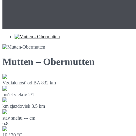
Mutten – Obermutten
Vzdialenosť od BA
832 km
počet vlekov
2/1
km zjazdoviek
3.5 km
stav snehu
--- cm
6.8
10 / 20 °C