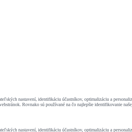
eľských nastavení, identifikáciu účastníkov, optimalizáciu a personali
 webstránok. Rovnako sú používané na čo najlepšie identifikovanie naš
eľských nastavení, identifikáciu účastníkov, optimalizáciu a personali