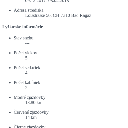
09.12.2017- 08.04.2018
Adresa strediska
Loisstrasse 50, CH-7310 Bad Ragaz
Lyžiarske informácie
Stav snehu
---
Počet vlekov
5
Počet sedačiek
4
Počet kabíniek
2
Modré zjazdovky
18.80 km
Červené zjazdovky
14 km
Čierne zjazdovky