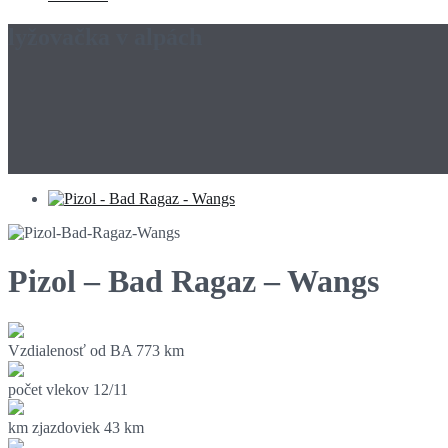
lyžovačka v alpách
Pizol – Bad Ragaz – Wangs
Vzdialenosť od BA
773 km
počet vlekov
12/11
km zjazdoviek
43 km