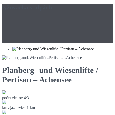
lyžovačka v alpách
Planberg- und Wiesenlifte /
Pertisau – Achensee
počet vlekov
4/3
km zjazdoviek
1 km