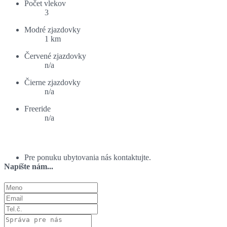
Počet vlekov
3
Modré zjazdovky
1 km
Červené zjazdovky
n/a
Čierne zjazdovky
n/a
Freeride
n/a
Ponuka ubytovania:
Pre ponuku ubytovania nás kontaktujte.
Napíšte nám...