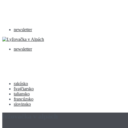
newsletter
newsletter
rakúsko
švajčiarsko
taliansko
francúzsko
slovinsko
lyžovačka v alpách