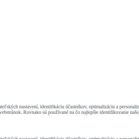
eľských nastavení, identifikáciu účastníkov, optimalizáciu a personali
 webstránok. Rovnako sú používané na čo najlepšie identifikovanie naš
eľských nastavení, identifikáciu účastníkov, optimalizáciu a personali