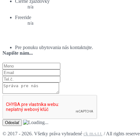
Čierne zjazdovky
n/a
Freeride
n/a
Ponuka ubytovania:
Pre ponuku ubytovania nás kontaktujte.
Napíšte nám...
© 2017 - 2026. Všetky práva vyhradené
ck m.s.t.t.
/ All rights reserv