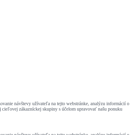
zovanie návštevy užívateľa na tejto webstránke, analýzu informácií o
ej cieľovej zákazníckej skupiny s účelom upravovať našu ponuku
zovanie návštevy užívateľa na tejto webstránke, analýzu informácií o