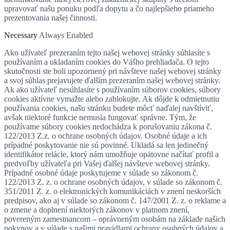
upravovať našu ponuku podľa dopytu a čo najlepšieho priameho
prezentovania našej činnosti.
Necessary
Always Enabled
Ako užívateľ prezeraním tejto našej webovej stránky súhlasíte s
používaním a ukladaním cookies do Vášho prehliadača. O tejto
skutočnosti ste boli upozornený pri návšteve našej webovej stránky
a svoj súhlas prejavujete ďalším prezeraním našej webovej stránky.
Ak ako užívateľ nesúhlasíte s používaním súborov cookies, súbory
cookies aktívne vymažte alebo zablokujte. Ak dôjde k odmietnutiu
používania cookies, našu stránku budete môcť naďalej navštíviť,
avšak niektoré funkcie nemusia fungovať správne. Tým, že
používame súbory cookies nedochádza k porušovaniu zákona č.
122/2013 Z.z. o ochrane osobných údajov. Osobné údaje a ich
prípadné poskytovanie nie sú povinné. Ukladá sa len jedinečný
identifikátor relácie, ktorý nám umožňuje opätovne načítať profil a
predvoľby užívateľa pri Vašej ďalšej návšteve webovej stránky.
Prípadné osobné údaje poskytujeme v súlade so zákonom č.
122/2013 Z. z. o ochrane osobných údajov, v súlade so zákonom č.
351/2011 Z. z. o elektronických komunikáciách v znení neskorších
predpisov, ako aj v súlade so zákonom č. 147/2001 Z. z. o reklame a
o zmene a doplnení niektorých zákonov v platnom znení,
povereným zamestnancom – oprávneným osobám na základe našich
pokynov a v súlade s našimi pravidlami ochrany osobných údajov a