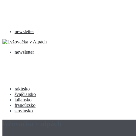
newsletter
newsletter
rakúsko
švajčiarsko
taliansko
francúzsko
slovinsko
lyžovačka v alpách