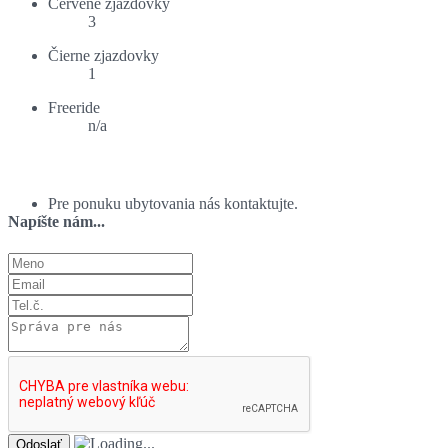
Červené zjazdovky
3
Čierne zjazdovky
1
Freeride
n/a
Ponuka ubytovania:
Pre ponuku ubytovania nás kontaktujte.
Napíšte nám...