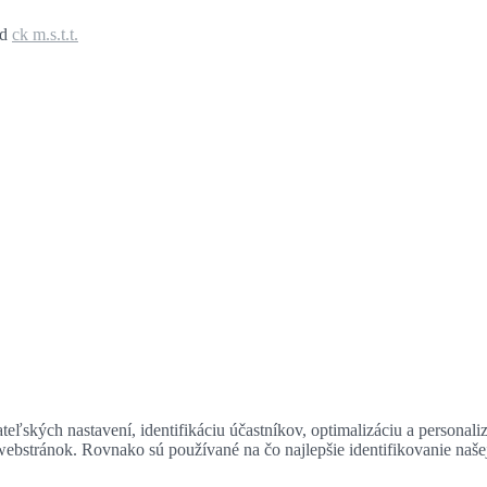
ed
ck m.s.t.t.
eľských nastavení, identifikáciu účastníkov, optimalizáciu a personali
 webstránok. Rovnako sú používané na čo najlepšie identifikovanie naš