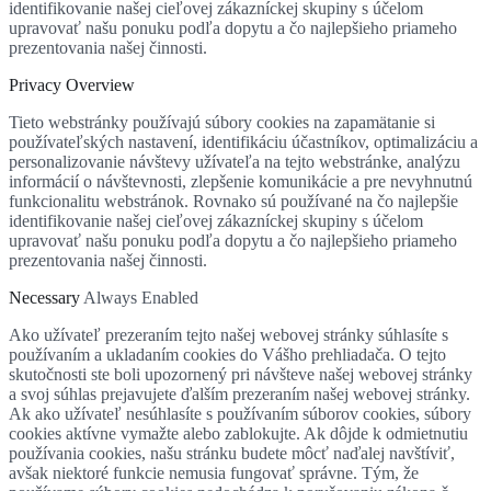
identifikovanie našej cieľovej zákazníckej skupiny s účelom
upravovať našu ponuku podľa dopytu a čo najlepšieho priameho
prezentovania našej činnosti.
Privacy Overview
Tieto webstránky používajú súbory cookies na zapamätanie si
používateľských nastavení, identifikáciu účastníkov, optimalizáciu a
personalizovanie návštevy užívateľa na tejto webstránke, analýzu
informácií o návštevnosti, zlepšenie komunikácie a pre nevyhnutnú
funkcionalitu webstránok. Rovnako sú používané na čo najlepšie
identifikovanie našej cieľovej zákazníckej skupiny s účelom
upravovať našu ponuku podľa dopytu a čo najlepšieho priameho
prezentovania našej činnosti.
Necessary
Always Enabled
Ako užívateľ prezeraním tejto našej webovej stránky súhlasíte s
používaním a ukladaním cookies do Vášho prehliadača. O tejto
skutočnosti ste boli upozornený pri návšteve našej webovej stránky
a svoj súhlas prejavujete ďalším prezeraním našej webovej stránky.
Ak ako užívateľ nesúhlasíte s používaním súborov cookies, súbory
cookies aktívne vymažte alebo zablokujte. Ak dôjde k odmietnutiu
používania cookies, našu stránku budete môcť naďalej navštíviť,
avšak niektoré funkcie nemusia fungovať správne. Tým, že