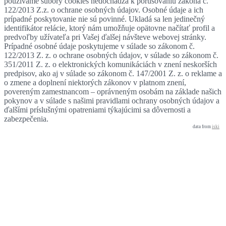
používame súbory cookies nedochádza k porušovaniu zákona č.
122/2013 Z.z. o ochrane osobných údajov. Osobné údaje a ich
prípadné poskytovanie nie sú povinné. Ukladá sa len jedinečný
identifikátor relácie, ktorý nám umožňuje opätovne načítať profil a
predvoľby užívateľa pri Vašej ďalšej návšteve webovej stránky.
Prípadné osobné údaje poskytujeme v súlade so zákonom č.
122/2013 Z. z. o ochrane osobných údajov, v súlade so zákonom č.
351/2011 Z. z. o elektronických komunikáciách v znení neskorších
predpisov, ako aj v súlade so zákonom č. 147/2001 Z. z. o reklame a
o zmene a doplnení niektorých zákonov v platnom znení,
povereným zamestnancom – oprávneným osobám na základe našich
pokynov a v súlade s našimi pravidlami ochrany osobných údajov a
ďalšími príslušnými opatreniami týkajúcimi sa dôvernosti a
zabezpečenia.
data from
iski