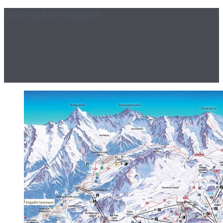
lyžovačka v alpách