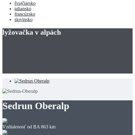
švajčiarsko
taliansko
francúzsko
slovinsko
lyžovačka v alpách
Sedrun Oberalp
Vzdialenosť od BA
863 km