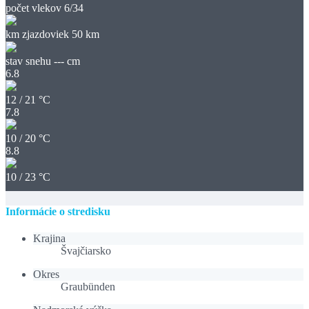
počet vlekov
6/34
km zjazdoviek
50 km
stav snehu
--- cm
6.8
12 / 21 °C
7.8
10 / 20 °C
8.8
10 / 23 °C
Informácie o stredisku
Krajina
Švajčiarsko
Okres
Graubünden