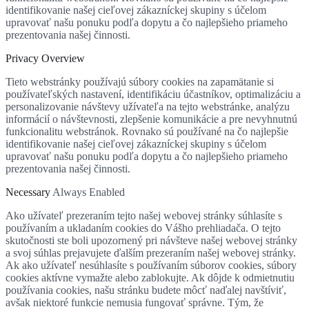
identifikovanie našej cieľovej zákazníckej skupiny s účelom
upravovať našu ponuku podľa dopytu a čo najlepšieho priameho
prezentovania našej činnosti.
Privacy Overview
Tieto webstránky používajú súbory cookies na zapamätanie si
používateľských nastavení, identifikáciu účastníkov, optimalizáciu a
personalizovanie návštevy užívateľa na tejto webstránke, analýzu
informácií o návštevnosti, zlepšenie komunikácie a pre nevyhnutnú
funkcionalitu webstránok. Rovnako sú používané na čo najlepšie
identifikovanie našej cieľovej zákazníckej skupiny s účelom
upravovať našu ponuku podľa dopytu a čo najlepšieho priameho
prezentovania našej činnosti.
Necessary
Always Enabled
Ako užívateľ prezeraním tejto našej webovej stránky súhlasíte s
používaním a ukladaním cookies do Vášho prehliadača. O tejto
skutočnosti ste boli upozornený pri návšteve našej webovej stránky
a svoj súhlas prejavujete ďalším prezeraním našej webovej stránky.
Ak ako užívateľ nesúhlasíte s používaním súborov cookies, súbory
cookies aktívne vymažte alebo zablokujte. Ak dôjde k odmietnutiu
používania cookies, našu stránku budete môcť naďalej navštíviť,
avšak niektoré funkcie nemusia fungovať správne. Tým, že