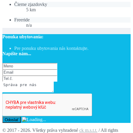
Čierne zjazdovky
5 km
Freeride
n/a
Ponuka ubytovania:
Pre ponuku ubytovania nás kontaktujte.
Napíšte nám...
© 2017 - 2026. Všetky práva vyhradené
ck m.s.t.t.
/ All rights