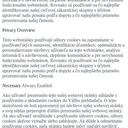
funkcionalitu webstránok. Rovnako sú používané na čo najlepšie
identifikovanie našej cieľovej zákazníckej skupiny s účelom
upravovať našu ponuku podľa dopytu a čo najlepšieho priameho
prezentovania našej činnosti.
Privacy Overview
Tieto webstránky používajú súbory cookies na zapamätanie si
používateľských nastavení, identifikáciu účastníkov, optimalizáciu a
personalizovanie návštevy užívateľa na tejto webstránke, analýzu
informácií o návštevnosti, zlepšenie komunikácie a pre nevyhnutnú
funkcionalitu webstránok. Rovnako sú používané na čo najlepšie
identifikovanie našej cieľovej zákazníckej skupiny s účelom
upravovať našu ponuku podľa dopytu a čo najlepšieho priameho
prezentovania našej činnosti.
Necessary
Always Enabled
Ako užívateľ prezeraním tejto našej webovej stránky súhlasíte s
používaním a ukladaním cookies do Vášho prehliadača. O tejto
skutočnosti ste boli upozornený pri návšteve našej webovej stránky
a svoj súhlas prejavujete ďalším prezeraním našej webovej stránky.
Ak ako užívateľ nesúhlasíte s používaním súborov cookies, súbory
cookies aktívne vymažte alebo zablokujte. Ak dôjde k odmietnutiu
používania cookies, našu stránku budete môcť naďalej navštíviť,