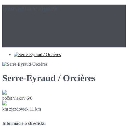
lyžovačka v alpách
Serre-Eyraud / Orcières
počet vlekov
6/6
km zjazdoviek
11 km
Informácie o stredisku