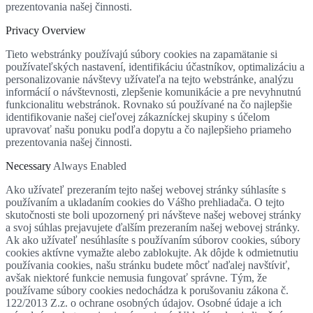
prezentovania našej činnosti.
Privacy Overview
Tieto webstránky používajú súbory cookies na zapamätanie si
používateľských nastavení, identifikáciu účastníkov, optimalizáciu a
personalizovanie návštevy užívateľa na tejto webstránke, analýzu
informácií o návštevnosti, zlepšenie komunikácie a pre nevyhnutnú
funkcionalitu webstránok. Rovnako sú používané na čo najlepšie
identifikovanie našej cieľovej zákazníckej skupiny s účelom
upravovať našu ponuku podľa dopytu a čo najlepšieho priameho
prezentovania našej činnosti.
Necessary
Always Enabled
Ako užívateľ prezeraním tejto našej webovej stránky súhlasíte s
používaním a ukladaním cookies do Vášho prehliadača. O tejto
skutočnosti ste boli upozornený pri návšteve našej webovej stránky
a svoj súhlas prejavujete ďalším prezeraním našej webovej stránky.
Ak ako užívateľ nesúhlasíte s používaním súborov cookies, súbory
cookies aktívne vymažte alebo zablokujte. Ak dôjde k odmietnutiu
používania cookies, našu stránku budete môcť naďalej navštíviť,
avšak niektoré funkcie nemusia fungovať správne. Tým, že
používame súbory cookies nedochádza k porušovaniu zákona č.
122/2013 Z.z. o ochrane osobných údajov. Osobné údaje a ich