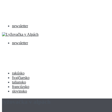
newsletter
newsletter
rakúsko
švajčiarsko
taliansko
francúzsko
slovinsko
lyžovačka v alpách