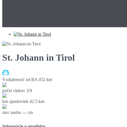
St. Johann in Tirol
Vzdialenosť od BA
452 km
počet vlekov
3/9
km zjazdoviek
42.5 km
stav snehu
--- cm
Informácie o stredisku