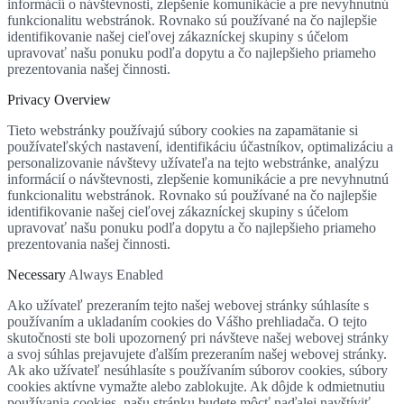
informácií o návštevnosti, zlepšenie komunikácie a pre nevyhnutnú
funkcionalitu webstránok. Rovnako sú používané na čo najlepšie
identifikovanie našej cieľovej zákazníckej skupiny s účelom
upravovať našu ponuku podľa dopytu a čo najlepšieho priameho
prezentovania našej činnosti.
Privacy Overview
Tieto webstránky používajú súbory cookies na zapamätanie si
používateľských nastavení, identifikáciu účastníkov, optimalizáciu a
personalizovanie návštevy užívateľa na tejto webstránke, analýzu
informácií o návštevnosti, zlepšenie komunikácie a pre nevyhnutnú
funkcionalitu webstránok. Rovnako sú používané na čo najlepšie
identifikovanie našej cieľovej zákazníckej skupiny s účelom
upravovať našu ponuku podľa dopytu a čo najlepšieho priameho
prezentovania našej činnosti.
Necessary
Always Enabled
Ako užívateľ prezeraním tejto našej webovej stránky súhlasíte s
používaním a ukladaním cookies do Vášho prehliadača. O tejto
skutočnosti ste boli upozornený pri návšteve našej webovej stránky
a svoj súhlas prejavujete ďalším prezeraním našej webovej stránky.
Ak ako užívateľ nesúhlasíte s používaním súborov cookies, súbory
cookies aktívne vymažte alebo zablokujte. Ak dôjde k odmietnutiu
používania cookies, našu stránku budete môcť naďalej navštíviť,