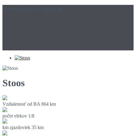
lyžovačka v alpách
Stoos
Vzdialenosť od BA
864 km
počet vlekov
1/8
km zjazdoviek
35 km