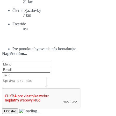
21 km
Čierne zjazdovky
7 km
Freeride
n/a
Ponuka ubytovania:
Pre ponuku ubytovania nás kontaktujte.
Napíšte nám...