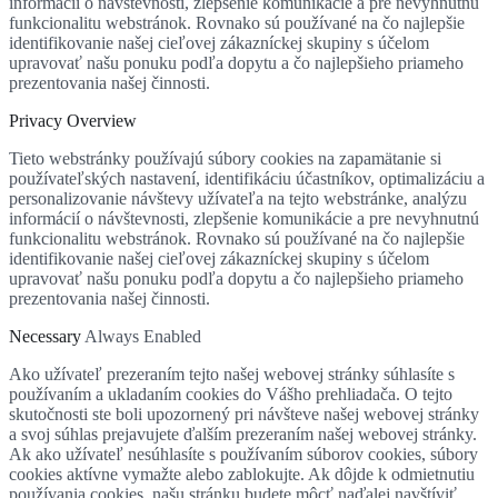
informácií o návštevnosti, zlepšenie komunikácie a pre nevyhnutnú
funkcionalitu webstránok. Rovnako sú používané na čo najlepšie
identifikovanie našej cieľovej zákazníckej skupiny s účelom
upravovať našu ponuku podľa dopytu a čo najlepšieho priameho
prezentovania našej činnosti.
Privacy Overview
Tieto webstránky používajú súbory cookies na zapamätanie si
používateľských nastavení, identifikáciu účastníkov, optimalizáciu a
personalizovanie návštevy užívateľa na tejto webstránke, analýzu
informácií o návštevnosti, zlepšenie komunikácie a pre nevyhnutnú
funkcionalitu webstránok. Rovnako sú používané na čo najlepšie
identifikovanie našej cieľovej zákazníckej skupiny s účelom
upravovať našu ponuku podľa dopytu a čo najlepšieho priameho
prezentovania našej činnosti.
Necessary
Always Enabled
Ako užívateľ prezeraním tejto našej webovej stránky súhlasíte s
používaním a ukladaním cookies do Vášho prehliadača. O tejto
skutočnosti ste boli upozornený pri návšteve našej webovej stránky
a svoj súhlas prejavujete ďalším prezeraním našej webovej stránky.
Ak ako užívateľ nesúhlasíte s používaním súborov cookies, súbory
cookies aktívne vymažte alebo zablokujte. Ak dôjde k odmietnutiu
používania cookies, našu stránku budete môcť naďalej navštíviť,