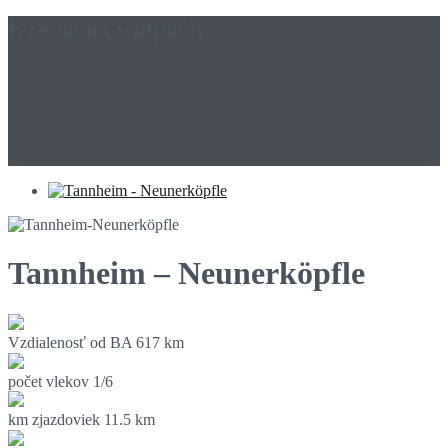
lyžovačka v alpách
Tannheim – Neunerköpfle
Vzdialenosť od BA
617 km
počet vlekov
1/6
km zjazdoviek
11.5 km