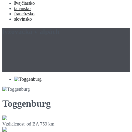
švajčiarsko
taliansko
francúzsko
slovinsko
lyžovačka v alpách
Toggenburg
Vzdialenosť od BA
759 km