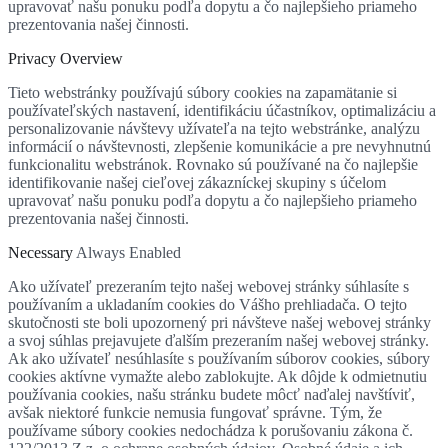
upravovať našu ponuku podľa dopytu a čo najlepšieho priameho
prezentovania našej činnosti.
Privacy Overview
Tieto webstránky používajú súbory cookies na zapamätanie si
používateľských nastavení, identifikáciu účastníkov, optimalizáciu a
personalizovanie návštevy užívateľa na tejto webstránke, analýzu
informácií o návštevnosti, zlepšenie komunikácie a pre nevyhnutnú
funkcionalitu webstránok. Rovnako sú používané na čo najlepšie
identifikovanie našej cieľovej zákazníckej skupiny s účelom
upravovať našu ponuku podľa dopytu a čo najlepšieho priameho
prezentovania našej činnosti.
Necessary
Always Enabled
Ako užívateľ prezeraním tejto našej webovej stránky súhlasíte s
používaním a ukladaním cookies do Vášho prehliadača. O tejto
skutočnosti ste boli upozornený pri návšteve našej webovej stránky
a svoj súhlas prejavujete ďalším prezeraním našej webovej stránky.
Ak ako užívateľ nesúhlasíte s používaním súborov cookies, súbory
cookies aktívne vymažte alebo zablokujte. Ak dôjde k odmietnutiu
používania cookies, našu stránku budete môcť naďalej navštíviť,
avšak niektoré funkcie nemusia fungovať správne. Tým, že
používame súbory cookies nedochádza k porušovaniu zákona č.