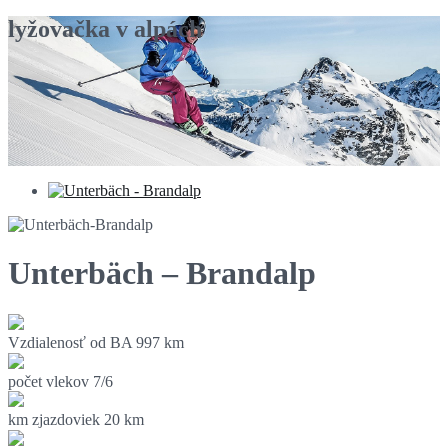
lyžovačka v alpách
Unterbäch – Brandalp
Vzdialenosť od BA
997 km
počet vlekov
7/6
km zjazdoviek
20 km